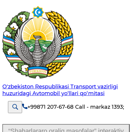
O'zbekiston Respublikasi Transport vazirligi
huzuridagi Avtomobil yo‘llari qo‘mitasi
+99871 207-67-68 Call - markaz 1393
;
“Shaharlararo oraliq masofalar” interaktiv