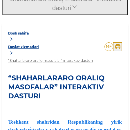
dasturi
Bosh sahifa
16
+
Davlat xizmatlari
“Shaharlararo oraliq masofalar” interaktiv dasturi
“SHAHARLARARO ORALIQ
MASOFALAR” INTERAKTIV
DASTURI
Toshkent shahridan Respublikaning yirik
shaharlarigacha va shaharlararo oraliq masofalar