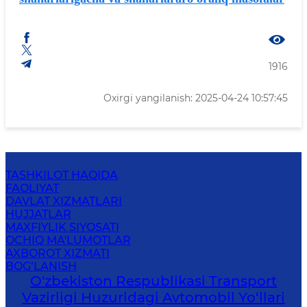
1916
Oxirgi yangilanish: 2025-04-24 10:57:45
TASHKILOT HAQIDA
FAOLIYAT
DAVLAT XIZMATLARI
HUJJATLAR
MAXFIYLIK SIYOSATI
OCHIQ MA'LUMOTLAR
AXBOROT XIZMATI
BOG‘LANISH
O'zbekiston Respublikasi Transport
Vazirligi Huzuridagi Avtomobil Yo‘llari