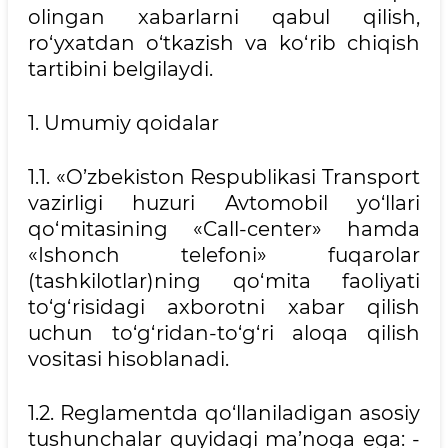
olingan xabarlarni qabul qilish,
ro‘yxatdan o‘tkazish va ko‘rib chiqish
tartibini belgilaydi.
1. Umumiy qoidalar
1.1. «O’zbekiston Respublikasi Transport
vazirligi huzuri Avtomobil yo‘llari
qo‘mitasining «Call-center» hamda
«Ishonch telefoni» fuqarolar
(tashkilotlar)ning qo‘mita faoliyati
to‘g‘risidagi axborotni xabar qilish
uchun to‘g‘ridan-to‘g‘ri aloqa qilish
vositasi hisoblanadi.
1.2. Reglamentda qo‘llaniladigan asosiy
tushunchalar quyidagi ma’noga ega: -