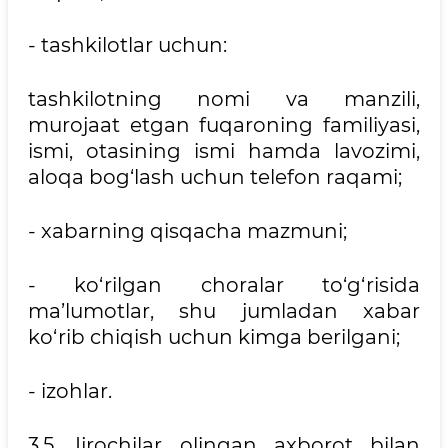
- tashkilotlar uchun:
tashkilotning nomi va manzili,
murojaat etgan fuqaroning familiyasi,
ismi, otasining ismi hamda lavozimi,
aloqa bog‘lash uchun telefon raqami;
- xabarning qisqacha mazmuni;
- ko‘rilgan choralar to‘g‘risida
ma’lumotlar, shu jumladan xabar
ko‘rib chiqish uchun kimga berilgani;
- izohlar.
3.5. Ijrochilar olingan axborot bilan