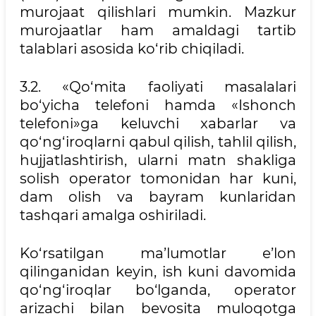
murojaat qilishlari mumkin. Mazkur
murojaatlar ham amaldagi tartib
talablari asosida ko‘rib chiqiladi.
3.2. «Qo‘mita faoliyati masalalari
bo‘yicha telefoni hamda «Ishonch
telefoni»ga keluvchi xabarlar va
qo‘ng‘iroqlarni qabul qilish, tahlil qilish,
hujjatlashtirish, ularni matn shakliga
solish operator tomonidan har kuni,
dam olish va bayram kunlaridan
tashqari amalga oshiriladi.
Ko‘rsatilgan ma’lumotlar e’lon
qilinganidan keyin, ish kuni davomida
qo‘ng‘iroqlar bo‘lganda, operator
arizachi bilan bevosita muloqotga