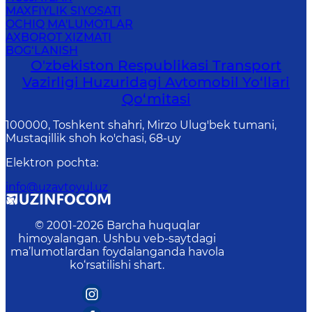
MAXFIYLIK SIYOSATI
OCHIQ MA'LUMOTLAR
AXBOROT XIZMATI
BOG‘LANISH
O'zbekiston Respublikasi Transport
Vazirligi Huzuridagi Avtomobil Yo‘llari
Qo‘mitasi
100000, Toshkent shahri, Mirzo Ulug'bek tumani,
Mustaqillik shoh ko'chasi, 68-uy
Elektron pochta
:
info@uzavtoyul.uz
© 2001-
2026
Barcha huquqlar
himoyalangan. Ushbu veb-saytdagi
ma’lumotlardan foydalanganda havola
ko‘rsatilishi shart.