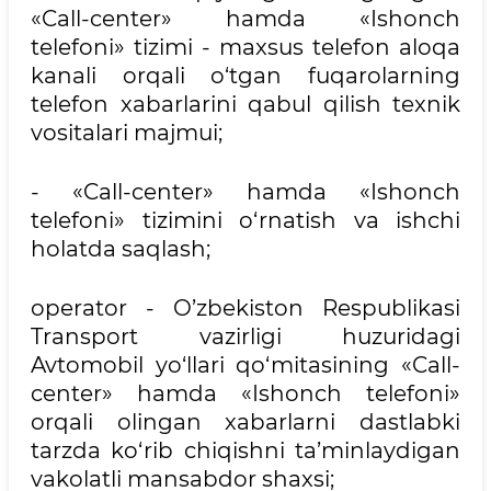
«Call-center» hamda «Ishonch
telefoni» tizimi - maxsus telefon aloqa
kanali orqali o‘tgan fuqarolarning
telefon xabarlarini qabul qilish texnik
vositalari majmui;
- «Call-center» hamda «Ishonch
telefoni» tizimini o‘rnatish va ishchi
holatda saqlash;
operator - O’zbekiston Respublikasi
Transport vazirligi huzuridagi
Avtomobil yo‘llari qo‘mitasining «Call-
center» hamda «Ishonch telefoni»
orqali olingan xabarlarni dastlabki
tarzda ko‘rib chiqishni ta’minlaydigan
vakolatli mansabdor shaxsi;