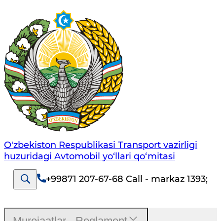
O'zbekiston Respublikasi Transport vazirligi
huzuridagi Avtomobil yo‘llari qo‘mitasi
+99871 207-67-68 Call - markaz 1393
;
Murojaatlar - Reglament