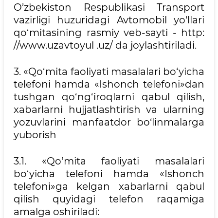
O’zbekiston Respublikasi Transport
vazirligi huzuridagi Avtomobil yo‘llari
qo‘mitasining rasmiy veb-sayti - http:
//www.uzavtoyul .uz/ da joylashtiriladi.
3. «Qo‘mita faoliyati masalalari bo‘yicha
telefoni hamda «Ishonch telefoni»dan
tushgan qo‘ng‘iroqlarni qabul qilish,
xabarlarni hujjatlashtirish va ularning
yozuvlarini manfaatdor bo‘linmalarga
yuborish
3.1. «Qo‘mita faoliyati masalalari
bo‘yicha telefoni hamda «Ishonch
telefoni»ga kelgan xabarlarni qabul
qilish quyidagi telefon raqamiga
amalga oshiriladi: