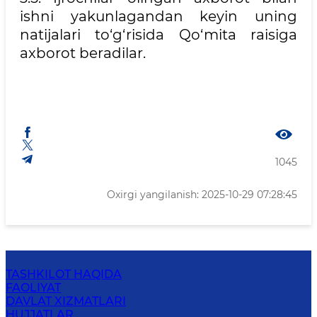
ishni yakunlagandan keyin uning
natijalari to‘g‘risida Qo‘mita raisiga
axborot beradilar.
1045
Oxirgi yangilanish: 2025-10-29 07:28:45
TASHKILOT HAQIDA
FAOLIYAT
DAVLAT XIZMATLARI
HUJJATLAR