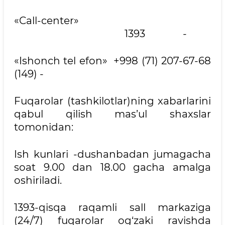
«Call-center»
1393 -
«Ishonch tel efon» +998 (71) 207-67-68
(149) -
Fuqarolar (tashkilotlar)ning xabarlarini
qabul qilish mas’ul shaxslar
tomonidan:
Ish kunlari -dushanbadan jumagacha
soat 9.00 dan 18.00 gacha amalga
oshiriladi.
1393-qisqa raqamli sall markaziga
(24/7) fuqarolar og‘zaki ravishda