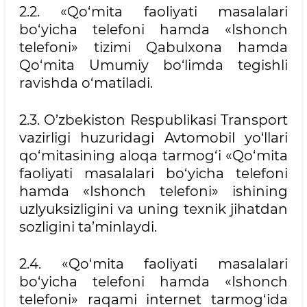
2.2. «Qo‘mita faoliyati masalalari
bo‘yicha telefoni hamda «Ishonch
telefoni» tizimi Qabulxona hamda
Qo‘mita Umumiy bo‘limda tegishli
ravishda o‘matiladi.
2.3. O’zbekiston Respublikasi Transport
vazirligi huzuridagi Avtomobil yo‘llari
qo‘mitasining aloqa tarmog‘i «Qo‘mita
faoliyati masalalari bo‘yicha telefoni
hamda «Ishonch telefoni» ishining
uzlyuksizligini va uning texnik jihatdan
sozligini ta’minlaydi.
2.4. «Qo‘mita faoliyati masalalari
bo‘yicha telefoni hamda «Ishonch
telefoni» raqami internet tarmog‘ida