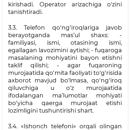
kirishadi. Operator arizachiga o‘zini
tanishtiradi.
3.3. Telefon qo‘ng‘iroqlariga javob
berayotganda mas’ul shaxs: -
familiyasi, ismi, otasining ismi,
egallagan lavozimini aytishi; - fuqaroga
masalaning mohiyatini bayon etishni
taklif qilishi; - agar fuqaroning
murojaatida qo‘mita faoliyati to‘g‘risida
axborot mavjud bo‘lmasa, qo‘ng‘iroq
qiluvchiga u o‘z murojaatida
ifodalangan ma’lumotlar mohiyati
bo‘yicha qaerga murojaat etishi
lozimligini tushuntirishi shart.
3.4. «Ishonch telefoni» orqali olingan