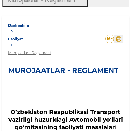
Bosh sahifa
16
+
Faoliyat
Murojaatlar - Reglament
MUROJAATLAR - REGLAMENT
O’zbekiston Respublikasi Transport
vazirligi huzuridagi Avtomobil yo‘llari
qo‘mitasining faoliyati masalalari