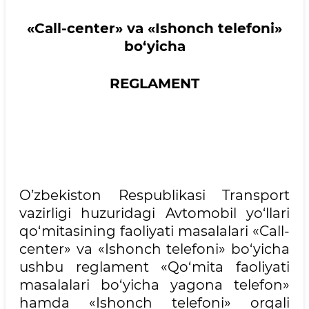
«Call-center» va «Ishonch telefoni»
bo‘yicha
REGLAMENT
O’zbekiston Respublikasi Transport
vazirligi huzuridagi Avtomobil yo‘llari
qo‘mitasining faoliyati masalalari «Call-
center» va «Ishonch telefoni» bo‘yicha
ushbu reglament «Qo‘mita faoliyati
masalalari bo‘yicha yagona telefon»
hamda «Ishonch telefoni» orqali