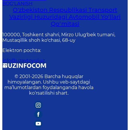
BOG‘LANISH
O'zbekiston Respublikasi Transport
Vazirligi Huzuridagi Avtomobil Yo‘llari
Qo‘mitasi
100000, Toshkent shahri, Mirzo Ulug'bek tumani,
Mustaqillik shoh ko'chasi, 68-uy
Elektron pochta
:
info@uzavtoyul.uz
© 2001-
2026
Barcha huquqlar
himoyalangan. Ushbu veb-saytdagi
ma’lumotlardan foydalanganda havola
ko‘rsatilishi shart.