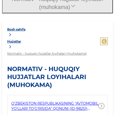
(muhokama)
Bosh sahifa
Hujjatlar
Normativ - huquqiy hujjatlar loyihalari (muhokama)
NORMATIV - HUQUQIY
HUJJATLAR LOYIHALARI
(MUHOKAMA)
O’ZBEKISTON RESPUBLIKASINING "AVTOMOBIL
YO‘LLARI TO‘G‘RISIDA" QONUNI (ID-98251)
LOYIHASI MUHOKAMASI