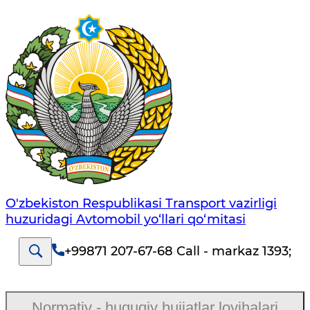
O'zbekiston Respublikasi Transport vazirligi
huzuridagi Avtomobil yo‘llari qo‘mitasi
+99871 207-67-68 Call - markaz 1393
;
Normativ - huquqiy hujjatlar loyihalari