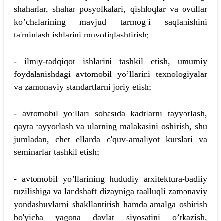
shaharlar, shahar posyolkalari, qishloqlar va ovullar
ko’chalarining mavjud tarmog’i saqlanishini
ta'minlash ishlarini muvofiqlashtirish;
- ilmiy-tadqiqot ishlarini tashkil etish, umumiy
foydalanishdagi avtomobil yo’llarini texnologiyalar
va zamonaviy standartlarni joriy etish;
- avtomobil yo’llari sohasida kadrlarni tayyorlash,
qayta tayyorlash va ularning malakasini oshirish, shu
jumladan, chet ellarda o'quv-amaliyot kurslari va
seminarlar tashkil etish;
- avtomobil yo’llarining hududiy arxitektura-badiiy
tuzilishiga va landshaft dizayniga taalluqli zamonaviy
yondashuvlarni shakllantirish hamda amalga oshirish
bo'yicha yagona davlat siyosatini o’tkazish,