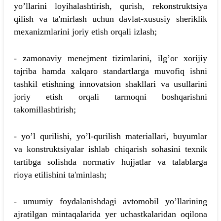
yo’llarini loyihalashtirish, qurish, rekonstruktsiya
qilish va ta'mirlash uchun davlat-xususiy sheriklik
mexanizmlarini joriy etish orqali izlash;
- zamonaviy menejment tizimlarini, ilg’or xorijiy
tajriba hamda xalqaro standartlarga muvofiq ishni
tashkil etishning innovatsion shakllari va usullarini
joriy etish orqali tarmoqni boshqarishni
takomillashtirish;
- yo’l qurilishi, yo’l-qurilish materiallari, buyumlar
va konstruktsiyalar ishlab chiqarish sohasini texnik
tartibga solishda normativ hujjatlar va talablarga
rioya etilishini ta'minlash;
- umumiy foydalanishdagi avtomobil yo’llarining
ajratilgan mintaqalarida yer uchastkalaridan oqilona