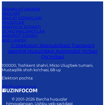
TASHKILOT HAQIDA
FAOLIYAT
DAVLAT XIZMATLARI
HUJJATLAR
MAXFIYLIK SIYOSATI
OCHIQ MA'LUMOTLAR
AXBOROT XIZMATI
BOG‘LANISH
O'zbekiston Respublikasi Transport
Vazirligi Huzuridagi Avtomobil Yo‘llari
Qo‘mitasi
100000, Toshkent shahri, Mirzo Ulug'bek tumani,
Mustaqillik shoh ko'chasi, 68-uy
Elektron pochta
:
info@uzavtoyul.uz
© 2001-
2026
Barcha huquqlar
himoyalangan. Ushbu veb-saytdagi