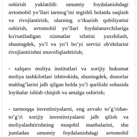
oshirish yuklatildi: umumiy foydalanishdagi
avtomobil yo’llari tarmog’ini tegishli holatda saqlash
va rivojlantirish, ularning o’tkazish qobiliyatini
oshirish, avtomobil yo’llari foydalanuvchilariga
ko'rsatiladigan xizmatlar sifatini yaxshilash,
shuningdek, yo’l va yo’l bo’yi servisi ob'ektlarini
rivojlantirishni muvofiqlashtirish;
- xalqaro moliya institutlari va xorijiy hukumat
moliya tashkilotlari ishtirokida, shuningdek, donorlar
mablag’larini jalb qilgan holda yo’l qurilishi sohasida
loyihalar ishlab chiqish va amalga oshirish;
- tarmoqqa investitsiyalarni, eng avvalo to’g’ridan-
to’g’ri xorijiy investitsiyalarni jalb qilish va
moliyalashtirishning muqobil manbalarini, shu
jumladan umumiy foydalanishdagi avtomobil