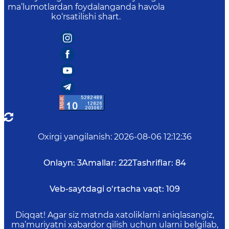
ma’lumotlardan foydalanganda havola
ko‘rsatilishi shart.
Oxirgi yangilanish
:
2026-08-06 12:12:36
Onlayn:
3
Amallar:
222
Tashriflar:
84
Veb-saytdagi o‘rtacha vaqt:
109
Diqqat! Agar siz matnda xatoliklarni aniqlasangiz,
ma’muriyatni xabardor qilish uchun ularni belgilab,