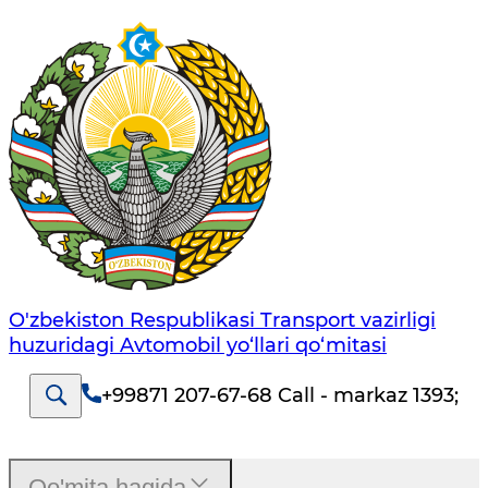
O'zbekiston Respublikasi Transport vazirligi
huzuridagi Avtomobil yo‘llari qo‘mitasi
+99871 207-67-68 Call - markaz 1393
;
Qo'mita haqida