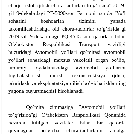
chuqur isloh qilish chora-tadbirlari to’g’risida" 2019-
yil 9-dekabrdagi PF-5890-son Farmoni hamda "Yo’l
sohasini boshqarish tizimini yanada
takomillashtirishga oid chora-tadbirlar to’g’risida"gi
2019-yil 9-dekabrdagi PQ-4545-son qarorlari bilan
Oʻzbekiston Respublikasi Transport vazirligi
huzuridagi Avtomobil yo’llari qo’mitasi avtomobil
yo’llari sohasidagi maxsus vakolatli organ bo’lib,
umumiy foydalanishdagi avtomobil yo’llarini
loyihalashtirish, qurish, rekonstruktsiya qilish,
ta'mirlash va ekspluatatsiya qilish bo’yicha ishlarning
yagona buyurtmachisi hisoblanadi.
Qo’mita zimmasiga "Avtomobil yo’llari
to’g’risida"gi Oʻzbekiston Respublikasi Qonunida
nazarda tutilgan vazifalar bilan bir qatorda
quyidagilar bo’yicha chora-tadbirlarni amalga