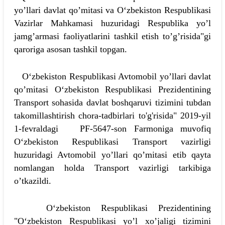
yo’llari davlat qo’mitasi va Oʻzbekiston Respublikasi
Vazirlar Mahkamasi huzuridagi Respublika yo’l
jamg’armasi faoliyatlarini tashkil etish to’g’risida"gi
qaroriga asosan tashkil topgan.
Oʻzbekiston Respublikasi Avtomobil yo’llari davlat
qo’mitasi Oʻzbekiston Respublikasi Prezidentining
Transport sohasida davlat boshqaruvi tizimini tubdan
takomillashtirish chora-tadbirlari to'g'risida" 2019-yil
1-fevraldagi PF-5647-son Farmoniga muvofiq
Oʻzbekiston Respublikasi Transport vazirligi
huzuridagi Avtomobil yo’llari qo’mitasi etib qayta
nomlangan holda Transport vazirligi tarkibiga
o’tkazildi.
Oʻzbekiston Respublikasi Prezidentining
"Oʻzbekiston Respublikasi yo’l xo’jaligi tizimini