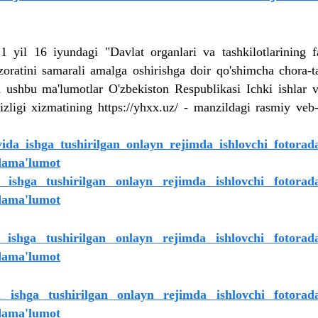
l 16 iyundagi "Davlat organlari va tashkilotlarining fa
zoratini samarali amalga oshirishga doir qo'shimcha chora-ta
n ushbu ma'lumotlar O'zbekiston Respublikasi Ichki ishlar va
izligi xizmatining https://yhxx.uz/ - manzildagi rasmiy veb-
a ishga tushirilgan onlayn rejimda ishlovchi fotorad
idama'lumot
da
ishga tushirilgan onlayn rejimda ishlovchi fotorad
da
ma'lumot
a
ishga tushirilgan onlayn rejimda ishlovchi fotorad
da
ma'lumot
da
ishga tushirilgan onlayn rejimda ishlovchi fotorad
da
ma'lumot