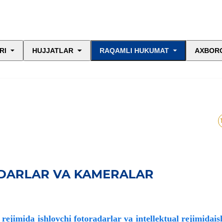
RI
HUJJATLAR
RAQAMLI HUKUMAT
AXBORO
ADARLAR VA KAMERALAR
ejimida ishlovchi fotoradarlar va intellektual rejimidais