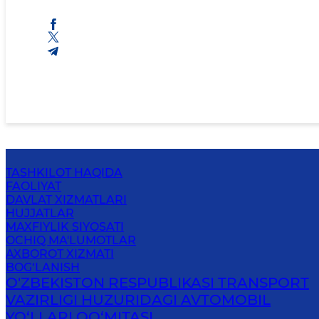
TASHKILOT HAQIDA
FAOLIYAT
DAVLAT XIZMATLARI
HUJJATLAR
MAXFIYLIK SIYOSATI
OCHIQ MA'LUMOTLAR
AXBOROT XIZMATI
BOG‘LANISH
O'ZBEKISTON RESPUBLIKASI TRANSPORT
VAZIRLIGI HUZURIDAGI AVTOMOBIL
YO‘LLARI QO‘MITASI