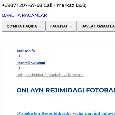
+99871 207-67-68 Call - markaz 1393
;
BARCHA RAQAMLAR
QO'MITA HAQIDA
FAOLIYAT
DAVLAT XIZMATLA
Bosh sahifa
Raqamli hukumat
Onlayn rejimidagi fotoradarlar va kameralar
ONLAYN REJIMIDAGI FOTOR
O'zbekiston Respublikasibo'yicha mavjud onlayn r