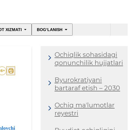
T XIZMATI
BOG‘LANISH
Ochiqlik sohasidagi
qonunchilik hujjatlari
16
+
Byurokratiyani
bartaraf etish – 2030
Ochiq maʼlumotlar
reyestri
hlovchi