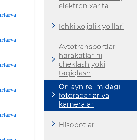
elektron xarita
arlarva
Ichki xo'jalik yo'llari
arlarva
Avtotransportlar
harakatlarini
cheklash yoki
arlarva
taqiqlash
Onlayn rejimidagi
arlarva
fotoradarlar va
kameralar
rlarva
Hisobotlar
rlarva