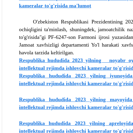
kameralar to'g'risida ma'lumot
O'zbekiston Respublikasi Prezidentining 2021 yi
ochiqligini ta'minlash, shuningdek, jamoatchilik na
to'g'risida"gi PF-6247-son Farmoni ijrosi yuzasida
Jamoat xavfsizligi departamenti Yo'l harakati xavfs
havola tarzida keltirilgan.
Respublika hududida 2023 yilning noyabr oyid
intellektual rejimda ishlovchi kameralar to'g'ris
Respublika hududida 2023 yilning
iyun
oyi
intellektual rejimda ishlovchi kameralar to'g'risi
Respublika hududida 2023 yilning
may
oyid
intellektual rejimda ishlovchi kameralar to'g'risi
Respublika hududida 2023 yilning
aprel
oyi
intellektual rejimda ishlovchi kameralar to'g'risi