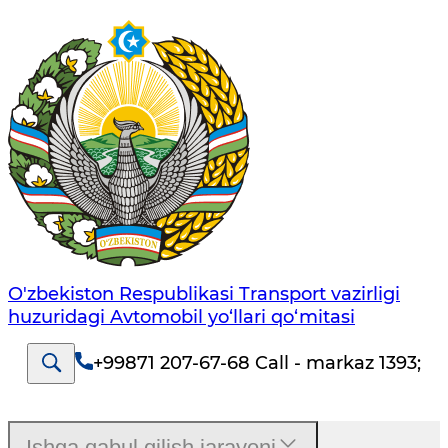
O'zbekiston Respublikasi Transport vazirligi
huzuridagi Avtomobil yo‘llari qo‘mitasi
+99871 207-67-68 Call - markaz 1393
;
Ishga qabul qilish jarayoni