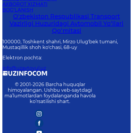
AXBOROT XIZMATI
BOG‘LANISH
O'zbekiston Respublikasi Transport
Vazirligi Huzuridagi Avtomobil Yo‘llari
Qo‘mitasi
100000, Toshkent shahri, Mirzo Ulug'bek tumani,
Mustaqillik shoh ko'chasi, 68-uy
Elektron pochta
:
info@uzavtoyul.uz
© 2001-
2026
Barcha huquqlar
himoyalangan. Ushbu veb-saytdagi
ma’lumotlardan foydalanganda havola
ko‘rsatilishi shart.