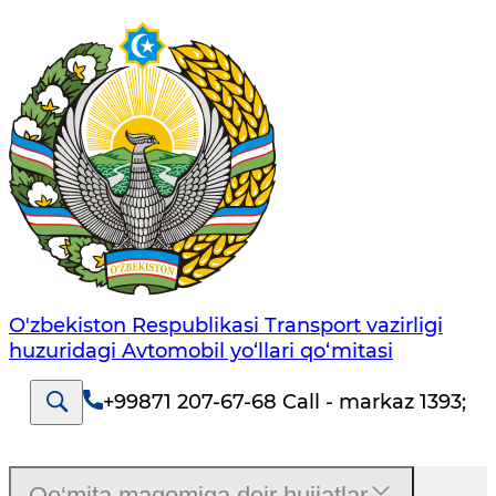
O'zbekiston Respublikasi Transport vazirligi
huzuridagi Avtomobil yo‘llari qo‘mitasi
+99871 207-67-68 Call - markaz 1393
;
Qo‘mita maqomiga doir hujjatlar