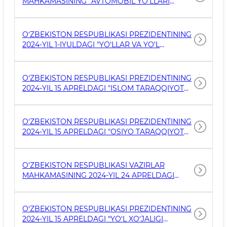
MAHKAMASINING “AVTOMOBIL YO‘LLARI
SON QARORI.
BO‘YLAB KATTA HAJMLI VA OG‘IR VAZNLI
AVTOTRANSPORT VOSITALARINING
HARAKATLANISH TARTIBINI
O‘ZBEKISTON RESPUBLIKASI PREZIDENTINING
TAKOMILLASHTIRISH CHORA-TADBIRLARI
2024-YIL 1-IYULDAGI "YO‘LLAR VA YO‘L
TO‘G‘RISIDA” 2024-YIL 28-OKTYABRDAGI 710-
INFRATUZILMASINING YAXSHI HOLATDA
SON QARORI.
SAQLANISHINI TA’MINLASH HAMDA
HUDUDLARNI OBODONLASHTIRISH BO‘YICHA
O‘ZBEKISTON RESPUBLIKASI PREZIDENTINING
AMALDAGI MEXANIZMLARNI
2024-YIL 15 APRELDAGI "ISLOM TARAQQIYOT
TAKOMILLASHTIRISH CHORA-TADBIRLARI
BANKI VA OPEK XALQARO TARAQQIYOT
TO‘G‘RISIDA" GI QAR
JAMG‘ARMASI ISHTIROKIDA “M39 “OLMAOTA —
BISHKEK — TOSHKENT — SHAHRISABZ —
O‘ZBEKISTON RESPUBLIKASI PREZIDENTINING
TERMIZ” AVTOMOBIL YO‘LINING 1255 — 1315 KM
2024-YIL 15 APRELDAGI "OSIYO TARAQQIYOT
(60 KM) QISMINI REKONSTRU
BANKI ISHTIROKIDA “SEMENT-BETON
QOPLAMALI ICHKI YO‘LLARNI QURISH”
LOYIHASINI AMALGA OSHIRISH CHORA-
O‘ZBEKISTON RESPUBLIKASI VAZIRLAR
TADBIRLARI TO‘G‘RISIDA" GI QARORI 157-SON
MAHKAMASINING 2024-YIL 24 APRELDAGI
"UMUMIY FOYDALANISHDAGI AVTOMOBIL
YO‘LLARINI EKSPLUATATSIYA QILISH ISHLARINI
AUTSORSING ASOSIDA XUSUSIY SEKTOR
O‘ZBEKISTON RESPUBLIKASI PREZIDENTINING
TOMONIDAN AMALGA OSHIRISHNI TASHKIL
2024-YIL 15 APRELDAGI “YO‘L XO‘JALIGI
ETISH CHORA-TADBIRLARI TO‘G‘RISIDA" GI