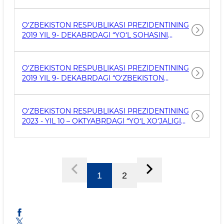
SOHASINI YANADA TAKOMILLASHTIRISH
CHORA-TADBIRLARI BELGILANGANLIGI
MUNOSABATI BILAN O‘ZBEKISTON
O‘ZBEKISTON RESPUBLIKASI PREZIDENTINING
RESPUBLIKASI PREZIDENTINING AYRIM
2019 YIL 9- DEKABRDAGI “YO‘L SOHASINI
HUJJATLARIGA O‘ZGARTIRISHLAR KIRITISH,
BOSHQARISH TIZIMINI YANADA
SHUNING
TAKOMILLASHTIRISHGA OID CHORA-
TADBIRLAR TO‘G‘RISIDA” GI QARORI 4545-SON
O‘ZBEKISTON RESPUBLIKASI PREZIDENTINING
2019 YIL 9- DEKABRDAGI “O‘ZBEKISTON
RESPUBLIKASI YO‘L XO‘JALIGI TIZIMINI
CHUQUR ISLOH QILISH CHORA-TADBIRLARI
TO‘G‘RISIDA”GI FARMONI 5890-SON
O‘ZBEKISTON RESPUBLIKASI PREZIDENTINING
2023 - YIL 10 – OKTYABRDAGI “YO‘L XO‘JALIGI
SOHASINI YANADA TAKOMILLASHTIRISH
CHORA-TADBIRLARI TO‘G‘RISIDA”GI QARORI
330-SON
1
2