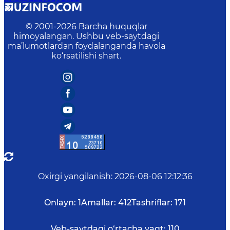
© 2001-
2026
Barcha huquqlar
himoyalangan. Ushbu veb-saytdagi
ma’lumotlardan foydalanganda havola
ko‘rsatilishi shart.
Oxirgi yangilanish
:
2026-08-06 12:12:36
Onlayn:
1
Amallar:
412
Tashriflar:
171
Veb-saytdagi o‘rtacha vaqt:
110