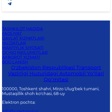
TASHKILOT HAQIDA
FAOLIYAT
DAVLAT XIZMATLARI
HUJJATLAR
MAXFIYLIK SIYOSATI
OCHIQ MA'LUMOTLAR
AXBOROT XIZMATI
BOG‘LANISH
O'zbekiston Respublikasi Transport
Vazirligi Huzuridagi Avtomobil Yo‘llari
Qo‘mitasi
100000, Toshkent shahri, Mirzo Ulug'bek tumani,
Mustaqillik shoh ko'chasi, 68-uy
Elektron pochta
:
info@uzavtoyul.uz