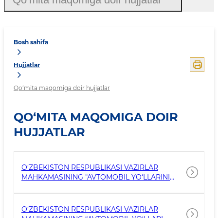
Bosh sahifa
Hujjatlar
Qo‘mita maqomiga doir hujjatlar
QO‘MITA MAQOMIGA DOIR
HUJJATLAR
O‘ZBEKISTON RESPUBLIKASI VAZIRLAR
MAHKAMASINING "AVTOMOBIL YO‘LLARINI
KURIT, REKONSTRUKSIYA QILISH, TA’MIRLASH
VA ULARDAN FOYDALANISH ISHLARINI
TASHKIL ETISH CHORA-TADBIRLARI
O‘ZBEKISTON RESPUBLIKASI VAZIRLAR
TO‘G‘RISIDA" 2024-YIL 30-DEKABRDAGI 901-