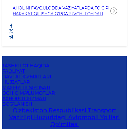
AHOLINI FAVQULODDA VAZIYATLARDA TO'G'RI
HARAKAT QILISHGA O'RGATUVCHI FOYDALI
HAVOLALAR
TASHKILOT HAQIDA
FAOLIYAT
DAVLAT XIZMATLARI
HUJJATLAR
MAXFIYLIK SIYOSATI
OCHIQ MA'LUMOTLAR
AXBOROT XIZMATI
BOG‘LANISH
O'zbekiston Respublikasi Transport
Vazirligi Huzuridagi Avtomobil Yo‘llari
Qo‘mitasi