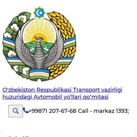
O'zbekiston Respublikasi Transport vazirligi
huzuridagi Avtomobil yo‘llari qo‘mitasi
+99871 207-67-68 Call - markaz 1393
;