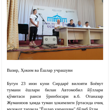
Вазир, Ҳоким ва Ёшлар учрашуви
Бугун 23 июн куни Сирдарё вилояти Боёвут
тумани ёшлари билан Aвтомобил йўллари
қўмитаси раиси ўринбосари в.б. Отаназар
Жуманязов ҳамда туман ҳокимлиги ўртасида очиқ
мулоқот тарзида "Ёшлар учрашуви" бўлиб ўтди.