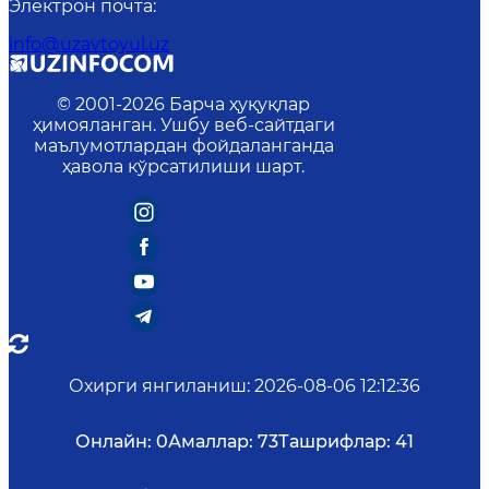
Электрон почта
:
info@uzavtoyul.uz
© 2001-
2026
Барча ҳуқуқлар
ҳимояланган. Ушбу веб-сайтдаги
маълумотлардан фойдаланганда
ҳавола кўрсатилиши шарт.
Охирги янгиланиш
:
2026-08-06 12:12:36
Онлайн:
0
Амаллар:
73
Ташрифлар:
41