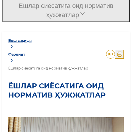
Ёшлар сиёсатига оид норматив
ҳужжатлар
Бош саҳифа
16
+
Фаолият
Ёшлар сиёсатига оид норматив ҳужжатлар
ЁШЛАР СИЁСАТИГА ОИД
НОРМАТИВ ҲУЖЖАТЛАР