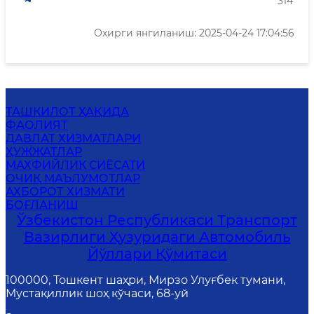
314
Охирги янгиланиш: 2025-04-24 17:04:56
ТАШКИЛОТ ҲАҚИДА
ФАОЛИЯТ
ДАВЛАТ ХИЗМАТЛАРИ
ҲУЖЖАТЛАР
МАХФИЙЛИК СИЁСАТИ
ОЧИҚ МАЪЛУМОТЛАР
АХБОРОТ ХИЗМАТИ
БОҒЛАНИШ
Ўзбекистон Республикаси Транспорт
Вазирлиги Ҳузуридаги Автомобиль
Йўллари Қўмитаси
100000, Тошкент шаҳри, Мирзо Улуғбек тумани,
Мустақиллик шоҳ кўчаси, 68-уй