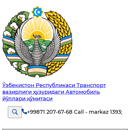
Ўзбекистон Республикаси Транспорт
вазирлиги ҳузуридаги Автомобиль
йўллари қўмитаси
+99871 207-67-68 Call - markaz 1393
;