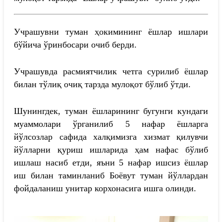
Учрашувни туман ҳокимининг ёшлар ишлари
бўйича ўринбосари очиб берди.
Учрашувда расмиятчилик четга сурилиб ёшлар
билан тўлиқ очиқ тарзда мулоқот бўлиб ўтди.
Шунингдек, туман ёшларининг бугунги кундаги
муаммолари ўрганилиб 5 нафар ёшларга
йўлсозлар сафида халқимизга хизмат қилувчи
йўлларни қуриш ишларида ҳам нафас бўлиб
ишлаш насиб етди, яъни 5 нафар ишсиз ёшлар
иш билан таминланиб Боёвут туман йўллардан
фойдаланиш унитар корхонасига ишга олинди.