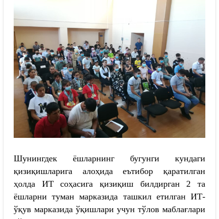
Шунингдек ёшларнинг бугунги кундаги
қизиқишларига алоҳида еътибор қаратилган
ҳолда ИТ соҳасига қизиқиш билдирган 2 та
ёшларни туман марказида ташкил етилган ИТ-
ўқув марказида ўқишлари учун тўлов маблағлари