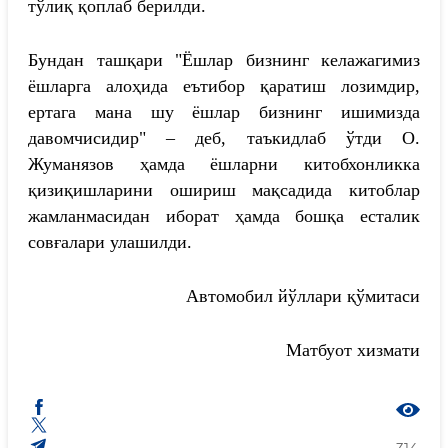
тўлиқ қоплаб берилди.
Бундан ташқари "Ёшлар бизнинг келажагимиз
ёшларга алоҳида еътибор қаратиш лозимдир,
ертага мана шу ёшлар бизнинг ишимизда
давомчисидир" – деб, таъкидлаб ўтди О.
Жуманязов ҳамда ёшларни китобхонликка
қизиқишларини ошириш мақсадида китоблар
жамланмасидан иборат ҳамда бошқа есталик
совғалари улашилди.
Aвтомобил йўллари қўмитаси
Матбуот хизмати