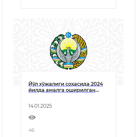
Йўл хўжалиги соҳасида 2024
йилда амалга оширилган
ишлар сарҳисоби
14.01.2025
46