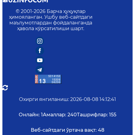
© 2001-
2026
Барча ҳуқуқлар
ҳимояланган. Ушбу веб-сайтдаги
маълумотлардан фойдаланганда
ҳавола кўрсатилиши шарт.
Охирги янгиланиш
:
2026-08-08 14:12:41
Онлайн:
1
Амаллар:
240
Ташрифлар:
155
Веб-сайтдаги ўртача вақт:
48