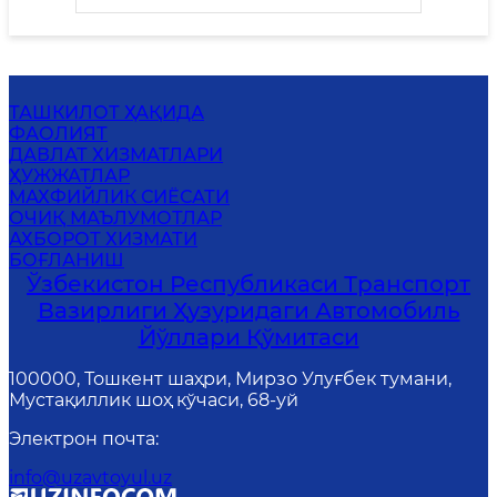
ТАШКИЛОТ ҲАҚИДА
ФАОЛИЯТ
ДАВЛАТ ХИЗМАТЛАРИ
ҲУЖЖАТЛАР
МАХФИЙЛИК СИЁСАТИ
ОЧИҚ МАЪЛУМОТЛАР
АХБОРОТ ХИЗМАТИ
БОҒЛАНИШ
Ўзбекистон Республикаси Транспорт
Вазирлиги Ҳузуридаги Автомобиль
Йўллари Қўмитаси
100000, Тошкент шаҳри, Мирзо Улуғбек тумани,
Мустақиллик шоҳ кўчаси, 68-уй
Электрон почта
:
info@uzavtoyul.uz