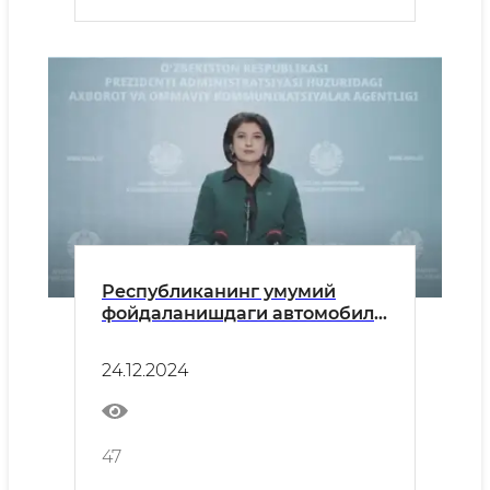
Республиканинг умумий
фойдаланишдаги автомобиль
йўлларида қиш мавсумига
тайёргарлик ишлари
24.12.2024
47