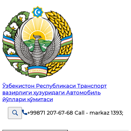
Ўзбекистон Республикаси Транспорт
вазирлиги ҳузуридаги Автомобиль
йўллари қўмитаси
+99871 207-67-68 Call - markaz 1393
;