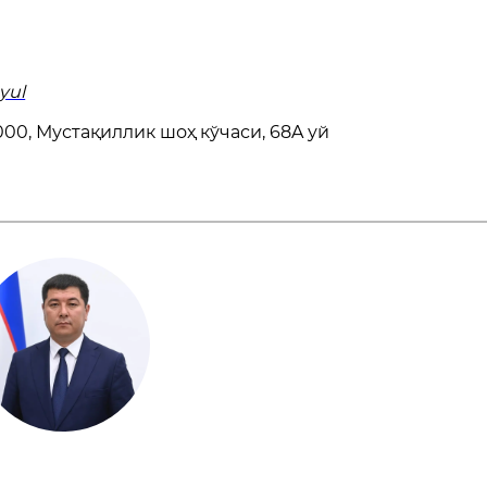
yul
00, Мустақиллик шоҳ кўчаси, 68A уй