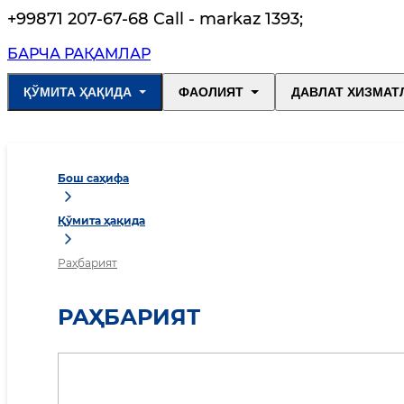
+99871 207-67-68 Call - markaz 1393
;
БАРЧА РАҚАМЛАР
ҚЎМИТА ҲАҚИДА
ФАОЛИЯТ
ДАВЛАТ ХИЗМАТ
Бош саҳифа
Қўмита ҳақида
Раҳбарият
РАҲБАРИЯТ