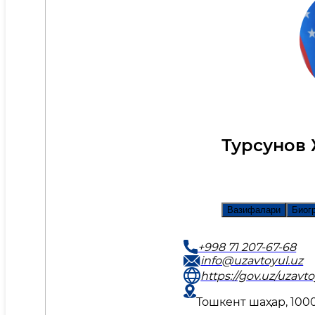
Турсунов
Вазифалари
Биог
+998 71 207-67-68
info@uzavtoyul.uz
https://gov.uz/uzavto
Тошкент шаҳар, 1000