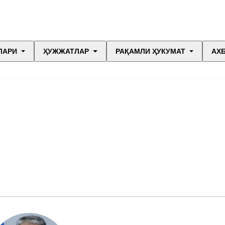
ЛАРИ
ҲУЖЖАТЛАР
РАҚАМЛИ ҲУКУМАТ
АХ