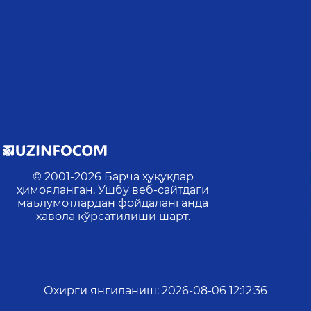
© 2001-
2026
Барча ҳуқуқлар
ҳимояланган. Ушбу веб-сайтдаги
маълумотлардан фойдаланганда
ҳавола кўрсатилиши шарт.
Охирги янгиланиш
:
2026-08-06 12:12:36