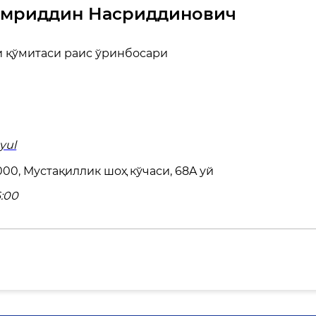
Амриддин Насриддинович
 қўмитаси раис ўринбосари
yul
00, Мустақиллик шоҳ кўчаси, 68A уй
6:00