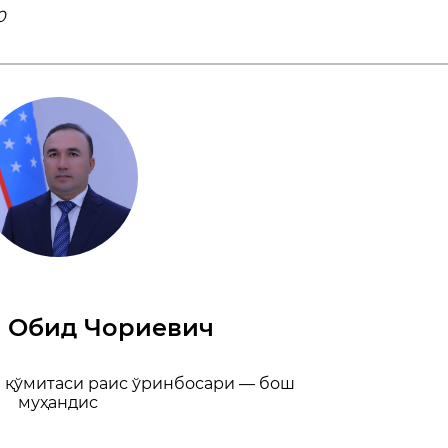
0
 Обид Чориевич
 қўмитаси раис ўринбосари — бош
муҳандис