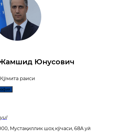
 Жамшид Юнусович
Қўмита раиси
рафия
yul
00, Мустақиллик шоҳ кўчаси, 68A уй