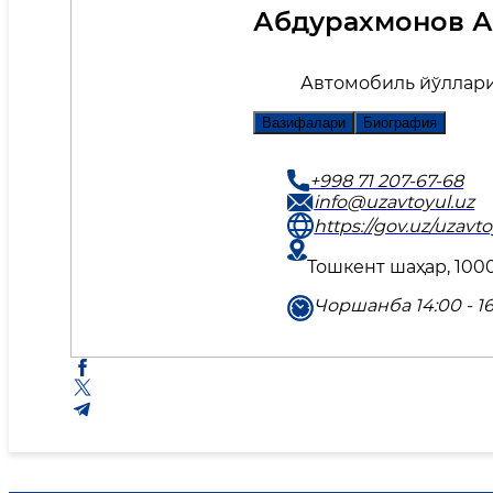
Абдурахмонов 
Автомобиль йўллари
Вазифалари
Биография
+998 71 207-67-68
info@uzavtoyul.uz
https://gov.uz/uzavto
Тошкент шаҳар, 1000
Чоршанба 14:00 - 1