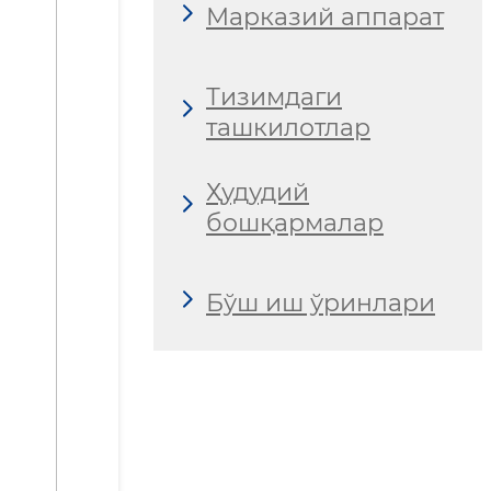
Марказий аппарат
Тизимдаги
ташкилотлар
Ҳудудий
бошқармалар
Бўш иш ўринлари