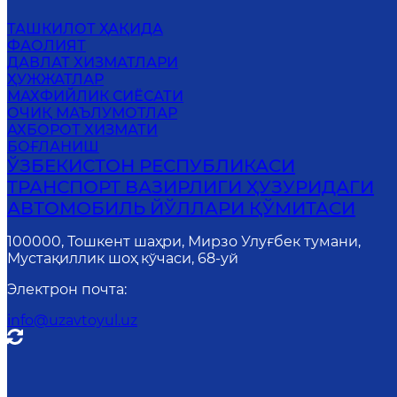
ТАШКИЛОТ ҲАҚИДА
ФАОЛИЯТ
ДАВЛАТ ХИЗМАТЛАРИ
ҲУЖЖАТЛАР
МАХФИЙЛИК СИЁСАТИ
ОЧИҚ МАЪЛУМОТЛАР
АХБОРОТ ХИЗМАТИ
БОҒЛАНИШ
ЎЗБЕКИСТОН РЕСПУБЛИКАСИ
ТРАНСПОРТ ВАЗИРЛИГИ ҲУЗУРИДАГИ
АВТОМОБИЛЬ ЙЎЛЛАРИ ҚЎМИТАСИ
100000, Тошкент шаҳри, Мирзо Улуғбек тумани,
Мустақиллик шоҳ кўчаси, 68-уй
Электрон почта
:
info@uzavtoyul.uz