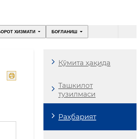
БОРОТ ХИЗМАТИ
БОҒЛАНИШ
Қўмита ҳақида
Ташкилот
тузилмаси
Раҳбарият