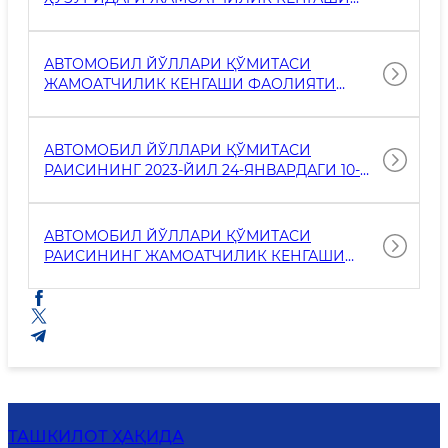
НИЗОМИ
АВТОМОБИЛ ЙЎЛЛАРИ ҚЎМИТАСИ
ЖАМОАТЧИЛИК КЕНГАШИ ФАОЛИЯТИ
САМАРАДОРЛИГИНИ РЕЙТИНГ БАҲОЛАШ
МЕТОДИКАСИ
АВТОМОБИЛ ЙЎЛЛАРИ ҚЎМИТАСИ
РАИСИНИНГ 2023-ЙИЛ 24-ЯНВАРДАГИ 10-
СОН БУЙРУҒИ БИЛАН ТАСДИҚЛАНГАН
ЖАМОАТЧИЛИК КЕНГАШИНИНГ ТАРКИБИ
ТЎҒРИСИДАГИ МАЪЛУМОТЛАР
АВТОМОБИЛ ЙЎЛЛАРИ ҚЎМИТАСИ
РАИСИНИНГ ЖАМОАТЧИЛИК КЕНГАШИ
ФАОЛИЯТИНИ ЯНАДА
ТАКОМИЛЛАШТИРИШ ТЎҒРИСИДАГИ
БУЙРУҒИ
ТАШКИЛОТ ҲАҚИДА