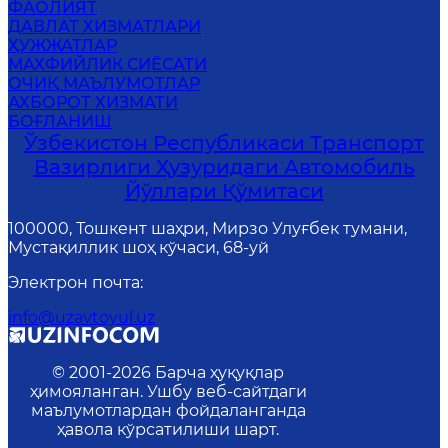
ФАОЛИЯТ
ДАВЛАТ ХИЗМАТЛАРИ
ҲУЖЖАТЛАР
МАХФИЙЛИК СИЁСАТИ
ОЧИҚ МАЪЛУМОТЛАР
АХБОРОТ ХИЗМАТИ
БОҒЛАНИШ
Ўзбекистон Республикаси Транспорт
Вазирлиги Ҳузуридаги Автомобиль
Йўллари Қўмитаси
100000, Тошкент шаҳри, Мирзо Улуғбек тумани,
Мустақиллик шоҳ кўчаси, 68-уй
Электрон почта
:
info@uzavtoyul.uz
© 2001-
2026
Барча ҳуқуқлар
ҳимояланган. Ушбу веб-сайтдаги
маълумотлардан фойдаланганда
ҳавола кўрсатилиши шарт.