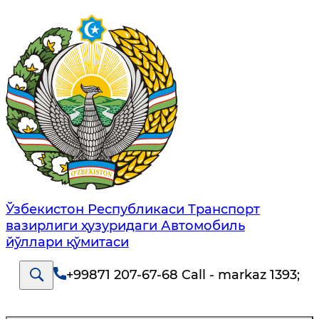
Ўзбекистон Республикаси Транспорт
вазирлиги ҳузуридаги Автомобиль
йўллари қўмитаси
+99871 207-67-68 Call - markaz 1393
;