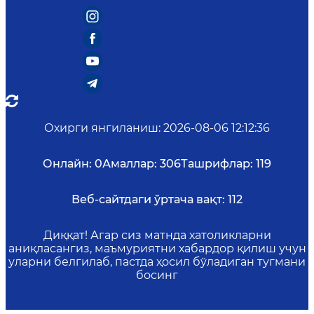
Охирги янгиланиш
:
2026-08-06 12:12:36
Онлайн:
0
Амаллар:
306
Ташрифлар:
119
Веб-сайтдаги ўртача вақт:
112
Диққат! Агар сиз матнда хатоликларни
аниқласангиз, маъмуриятни хабардор қилиш учун
уларни белгилаб, пастда ҳосил бўладиган тугмани
босинг