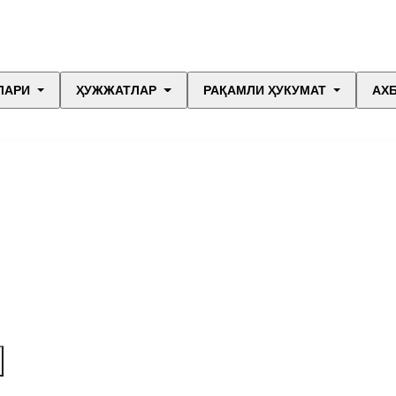
ЛАРИ
ҲУЖЖАТЛАР
РАҚАМЛИ ҲУКУМАТ
АХ