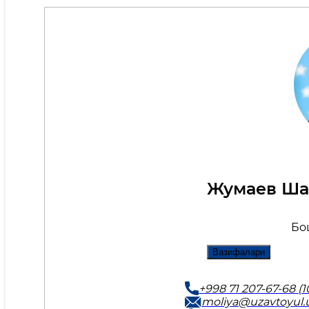
Жумаев Ша
Бо
Вазифалари
+998 71 207-67-68 (1
moliya@uzavtoyul.