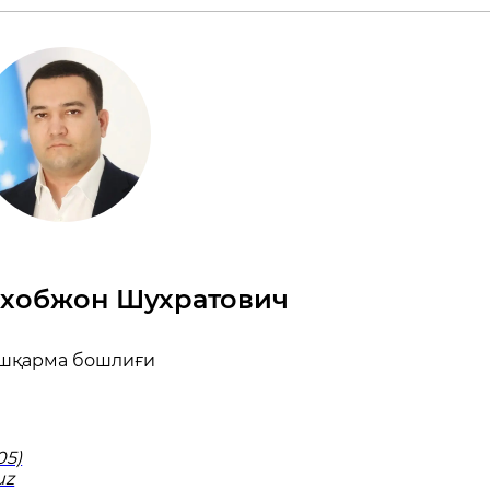
хобжон Шухратович
шқарма бошлиғи
05)
uz