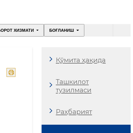
БОРОТ ХИЗМАТИ
БОҒЛАНИШ
Қўмита ҳақида
Ташкилот
тузилмаси
Раҳбарият