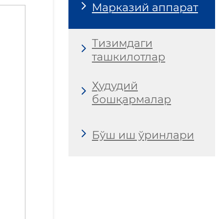
Марказий аппарат
Тизимдаги
ташкилотлар
Ҳудудий
бошқармалар
Бўш иш ўринлари