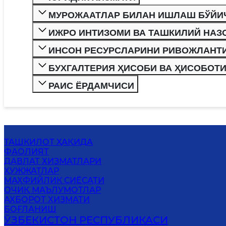
МУРОЖААТЛАР БИЛАН 
ИЖРО ИНТИЗОМИ ВА ТАШКИЛИЙ НАЗ
ИНСОН РЕСУРСЛАРИНИ РИВОЖЛАНТ
БУХГАЛТЕРИЯ ҲИСОБИ ВА ҲИСОБОТ
РАИС ЁРДАМЧИСИ
ТАШКИЛОТ ҲАҚИДА
ФАОЛИЯТ
ДАВЛАТ ХИЗМАТЛАРИ
ҲУЖЖАТЛАР
МАХФИЙЛИК СИЁСАТИ
ОЧИҚ МАЪЛУМОТЛАР
АХБОРОТ ХИЗМАТИ
БОҒЛАНИШ
ЎЗБЕКИСТОН РЕСПУБЛИКАСИ