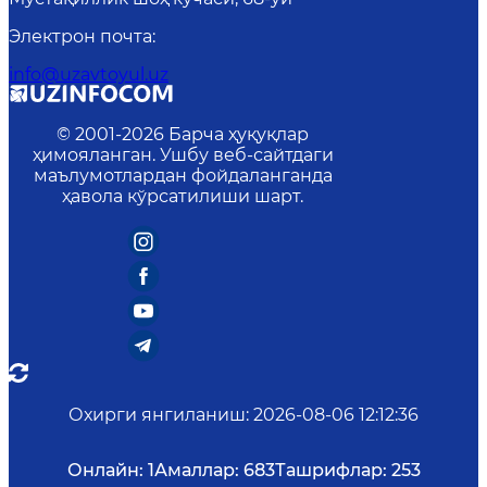
Электрон почта
:
info@uzavtoyul.uz
© 2001-
2026
Барча ҳуқуқлар
ҳимояланган. Ушбу веб-сайтдаги
маълумотлардан фойдаланганда
ҳавола кўрсатилиши шарт.
Охирги янгиланиш
:
2026-08-06 12:12:36
Онлайн:
1
Амаллар:
683
Ташрифлар:
253