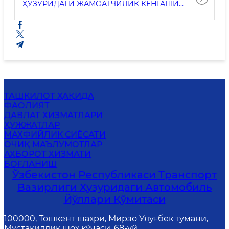
ҲУЗУРИДАГИ ЖАМОАТЧИЛИК КЕНГАШИ
ЙИҒИЛИШЛАР БАЁНЛАРИ
ТАШКИЛОТ ҲАҚИДА
ФАОЛИЯТ
ДАВЛАТ ХИЗМАТЛАРИ
ҲУЖЖАТЛАР
МАХФИЙЛИК СИЁСАТИ
ОЧИҚ МАЪЛУМОТЛАР
АХБОРОТ ХИЗМАТИ
БОҒЛАНИШ
Ўзбекистон Республикаси Транспорт
Вазирлиги Ҳузуридаги Автомобиль
Йўллари Қўмитаси
100000, Тошкент шаҳри, Мирзо Улуғбек тумани,
Мустақиллик шоҳ кўчаси, 68-уй