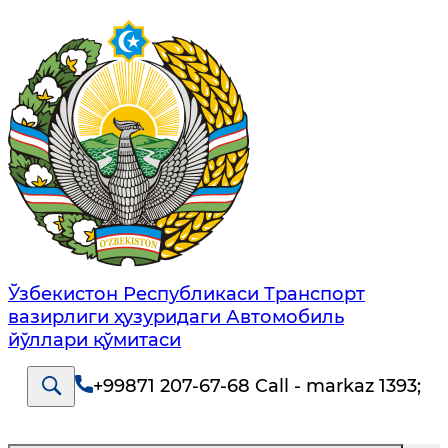
Ўзбекистон Республикаси Транспорт
вазирлиги ҳузуридаги Автомобиль
йўллари қўмитаси
+99871 207-67-68 Call - markaz 1393
;