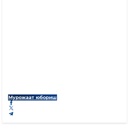
Мурожаат юбориш