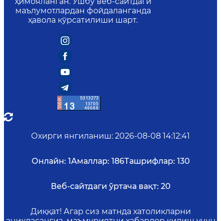
ҳимояланган. Ушбу веб-сайтдаги
маълумотлардан фойдаланганда
ҳавола кўрсатилиши шарт.
Охирги янгиланиш
:
2026-08-08 14:12:41
Онлайн:
1
Амаллар:
186
Ташрифлар:
130
Веб-сайтдаги ўртача вақт:
20
Диққат! Агар сиз матнда хатоликларни
аниқласангиз, маъмуриятни хабардор қилиш учун