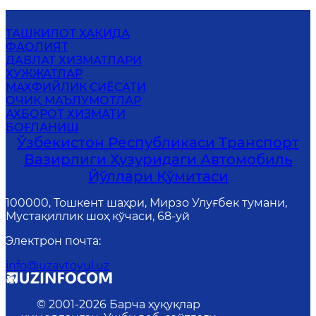
ТАШКИЛОТ ҲАҚИДА
ФАОЛИЯТ
ДАВЛАТ ХИЗМАТЛАРИ
ҲУЖЖАТЛАР
МАХФИЙЛИК СИЁСАТИ
ОЧИҚ МАЪЛУМОТЛАР
АХБОРОТ ХИЗМАТИ
БОҒЛАНИШ
Ўзбекистон Республикаси Транспорт
Вазирлиги Ҳузуридаги Автомобиль
Йўллари Қўмитаси
100000, Тошкент шаҳри, Мирзо Улуғбек тумани,
Мустақиллик шоҳ кўчаси, 68-уй
Электрон почта
:
info@uzavtoyul.uz
© 2001-
2026
Барча ҳуқуқлар