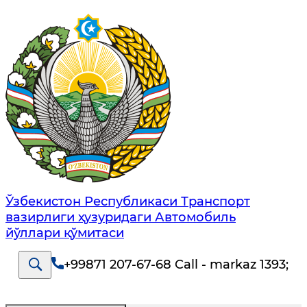
Ўзбекистон Республикаси Транспорт
вазирлиги ҳузуридаги Автомобиль
йўллари қўмитаси
+99871 207-67-68 Call - markaz 1393
;