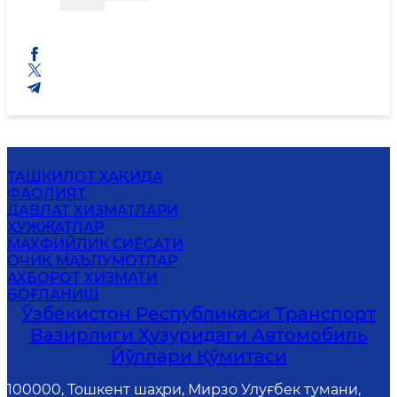
ТАШКИЛОТ ҲАҚИДА
ФАОЛИЯТ
ДАВЛАТ ХИЗМАТЛАРИ
ҲУЖЖАТЛАР
МАХФИЙЛИК СИЁСАТИ
ОЧИҚ МАЪЛУМОТЛАР
АХБОРОТ ХИЗМАТИ
БОҒЛАНИШ
Ўзбекистон Республикаси Транспорт
Вазирлиги Ҳузуридаги Автомобиль
Йўллари Қўмитаси
100000, Тошкент шаҳри, Мирзо Улуғбек тумани,