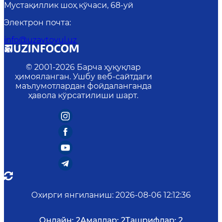
Мустақиллик шоҳ кўчаси, 68-уй
Электрон почта
:
info@uzavtoyul.uz
© 2001-
2026
Барча ҳуқуқлар
ҳимояланган. Ушбу веб-сайтдаги
маълумотлардан фойдаланганда
ҳавола кўрсатилиши шарт.
Охирги янгиланиш
:
2026-08-06 12:12:36
Онлайн:
2
Амаллар:
2
Ташрифлар:
2