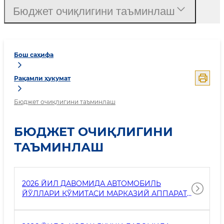
Бюджет очиқлигини таъминлаш
Бош саҳифа
Рақамли ҳукумат
Бюджет очиқлигини таъминлаш
БЮДЖЕТ ОЧИҚЛИГИНИ
ТАЪМИНЛАШ
2026 ЙИЛ ДАВОМИДА АВТОМОБИЛЬ
ЙЎЛЛАРИ ҚЎМИТАСИ МАРКАЗИЙ АППАРАТ
ТОМОНИДАН ДАВЛАТ БЮДЖЕТИ, ДАВЛАТ
МАҚСАДЛИ ЖАМҒАРМАЛАРИ ҲАМДА
БЮДЖЕТДАН ТАШҚАРИ ЖАМҒАРМАЛАРИ