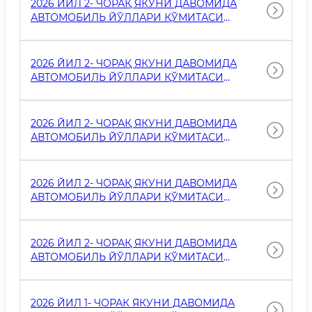
2026 ЙИЛ 2- ЧОРАҚ ЯКУНИ ДАВОМИДА
ҲИСОБИГА ХАРИД ҚИЛИНИШИ
АВТОМОБИЛЬ ЙЎЛЛАРИ ҚЎМИТАСИ
РЕЖАЛАШТИРИЛГАН ТОВАРЛАР (ИШЛАР,
МАРКАЗИЙ АППАРАТ КАПИТАЛ
ХИЗМАТЛАР) ТЎҒРИСИДАГИ МАЪЛУМОТ
ҚЎЙИЛМАЛАР ҲИСОБИДАН АМАЛГА
ОШИРИЛАЁТГАН ЛОЙИҲАЛАРНИНГ
2026 ЙИЛ 2- ЧОРАҚ ЯКУНИ ДАВОМИДА
ИЖРОСИ ТЎҒРИСИДАГИ МАЪЛУМОТЛАР
АВТОМОБИЛЬ ЙЎЛЛАРИ ҚЎМИТАСИ
МАРКАЗИЙ АППАРАТ (СТИР 200541754)
ТОМОНИДАН ТЎҒРИДАН-ТЎҒРИ
ШАРТНОМАЛАР БЎЙИЧА АМАЛГА
2026 ЙИЛ 2- ЧОРАҚ ЯКУНИ ДАВОМИДА
ОШИРИЛАДИГАН ДАВЛАТ ХАРИДЛАРИ
АВТОМОБИЛЬ ЙЎЛЛАРИ ҚЎМИТАСИ
ТЎҒРИСИДАГИ МАЪЛУМОТЛАР
МАРКАЗИЙ АППАРАТ ТОМОНИДАН АСОСИЙ
ВОСИТАЛАР ХАРИД ҚИЛИШ УЧУН
ЎТКАЗИЛГАН ТАНЛОВЛАР (ТЕНДЕРЛАР) ВА
2026 ЙИЛ 2- ЧОРАҚ ЯКУНИ ДАВОМИДА
АМАЛГА ОШИРИЛГАН ДАВЛАТ ХАРИДЛАРИ
АВТОМОБИЛЬ ЙЎЛЛАРИ ҚЎМИТАСИ
ТЎҒРИСИДАГИ МАЪЛУМОТЛАР
МАРКАЗИЙ АППАРАТ ТОМОНИДАН КАМ
БАҲОЛИ ВА ТЕЗ ЭСКИРУВЧИ БУЮМЛАР
ХАРИД ҚИЛИШ УЧУН ЎТКАЗИЛГАН
2026 ЙИЛ 2- ЧОРАҚ ЯКУНИ ДАВОМИДА
ТАНЛОВЛАР (ТЕНДЕРЛАР) ВА АМАЛГА
АВТОМОБИЛЬ ЙЎЛЛАРИ ҚЎМИТАСИ
ОШИРИЛГАН ДАВЛАТ ХАРИДЛАРИ
МАРКАЗИЙ АППАРАТ ТОМОНИДАН
ТЎҒРИСИДАГИ МАЪЛУМОТЛАР
ҚУРИЛИШ, РЕКОНСТРУКЦИЯ ҚИЛИШ ВА
ТАЪМИРЛАШ ИШЛАРИ БЎЙИЧА
2026 ЙИЛ 1- ЧОРАК ЯКУНИ ДАВОМИДА