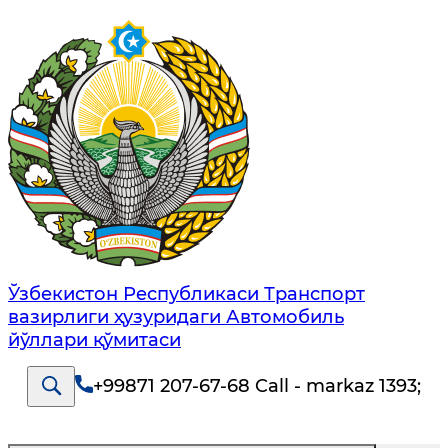
Ўзбекистон Республикаси Транспорт
вазирлиги ҳузуридаги Автомобиль
йўллари қўмитаси
+99871 207-67-68 Call - markaz 1393
;