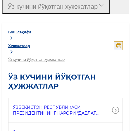
Ўз кучини йўқотган ҳужжатлар
Бош саҳифа
Ҳужжатлар
Ўз кучини йўқотган ҳужжатлар
ЎЗ КУЧИНИ ЙЎҚОТГАН
ҲУЖЖАТЛАР
ЎЗБЕКИСТОН РЕСПУБЛИКАСИ
ПРЕЗИДЕНТИНИНГ ҚАРОРИ “ДАВЛАТ
БОШҚАРУВИНИНГ ОЧИҚЛИГИ ВА
ШАФФОФЛИГИНИ ТАЪМИНЛАШ ҲАМДА
МАМЛАКАТНИНГ СТАТИСТИКА