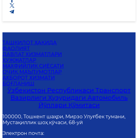
ТАШКИЛОТ ҲАҚИДА
ФАОЛИЯТ
ДАВЛАТ ХИЗМАТЛАРИ
ҲУЖЖАТЛАР
МАХФИЙЛИК СИЁСАТИ
ОЧИҚ МАЪЛУМОТЛАР
АХБОРОТ ХИЗМАТИ
БОҒЛАНИШ
Ўзбекистон Республикаси Транспорт
Вазирлиги Ҳузуридаги Автомобиль
Йўллари Қўмитаси
100000, Тошкент шаҳри, Мирзо Улуғбек тумани,
Мустақиллик шоҳ кўчаси, 68-уй
Электрон почта
: