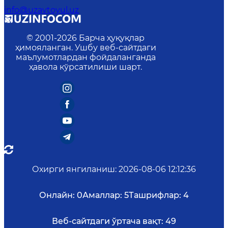
info@uzavtoyul.uz
© 2001-
2026
Барча ҳуқуқлар
ҳимояланган. Ушбу веб-сайтдаги
маълумотлардан фойдаланганда
ҳавола кўрсатилиши шарт.
Охирги янгиланиш
:
2026-08-06 12:12:36
Онлайн:
0
Амаллар:
5
Ташрифлар:
4
Веб-сайтдаги ўртача вақт:
49