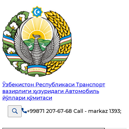
Ўзбекистон Республикаси Транспорт
вазирлиги ҳузуридаги Автомобиль
йўллари қўмитаси
+99871 207-67-68 Call - markaz 1393
;