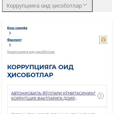
Коррупцияга оид ҳисоботлар
Бош саҳифа
Фаолият
Коррупцияга оид ҳисоботлар
КОРРУПЦИЯГА ОИД
ҲИСОБОТЛАР
АВТОНИОБИЛЬ ЙЎЛЛАРИ ҚЎМИТАСИНИНГ
КОРРУПЦИЯ ФАКТЛАРИГА ДОИР
МУРОЖААТЛАРНИ КЎРИБ ЧИҚИШ
НАТИЖАЛАРИ ҲАҚИДАГИ 2026 ЙИЛНИНГ 1-
ЯРИМ ЙИЛЛИГИ ҲИСОБОТИ