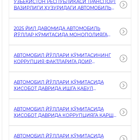
ЎЗБЕКИСТОН РЕСПУБЛИКАСИ ТРАНСПОРТ
ВАЗИРЛИГИ ҲУЗУРИДАГИ АВТОМОБИЛЬ
ЙЎЛЛАРИ ҚЎМИТАСИ РАИСИ ЖАМШИД
ТУРСУНОВНИНГ КОРРУПЦИЯГА ҚАРШИ
КУРАШИШ БЎЙИЧА МУРОЖААТИ
2025 ЙИЛ ДАВОМИДА АВТОМОБИЛЬ
ЙЎЛЛАР ҚЎМИТАСИДА МОНОПОЛИЯГА
ҚАРШИ КОМПЛАЕНС ТИЗИМИ ФАОЛИЯТИГА
ОИД АМАЛГА ОШИРИЛГАН ИШЛАР
ЮЗАСИДАН ҲИСОБОТ
АВТОМОБИЛ ЙЎЛЛАРИ ҚЎМИТАСИНИНГ
КОРРУПЦИЯ ФАКТЛАРИГА ДОИР
МУРОЖААТЛАРНИ КЎРИБ ЧИҚИШ
НАТИЖАЛАРИ ҲАҚИДА ЙИЛЛИК ҲИСОБОТИ
АВТОМОБИЛ ЙЎЛЛАРИ ҚЎМИТАСИДА
ҲИСОБОТ ДАВРИДА ИШГА ҚАБУЛ
ҚИЛИНГАН (РОТАЦИЯ ҚИЛИНГАН) РАҲБАР
КАДРЛАР ТЎҒРИСИДАГИ МАЪЛУМОТ
АВТОМОБИЛ ЙЎЛЛАРИ ҚЎМИТАСИДА
ҲИСОБОТ ДАВРИДА КОРРУПЦИЯГА ҚАРШИ
ШАРТЛАР БИЛАН МЕҲНАТ ШАРТНОМАСИДА
ТАНИШГАНЛИГИНИ ИМЗОСИ БИЛАН
ТАСДИҚЛАГАН ХОДИМЛАР РЎЙХАТИ
АВТОМОБИЛ ЙЎЛЛАРИ ҚЎМИТАСИДА