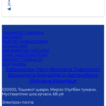
ТАШКИЛОТ ҲАҚИДА
ФАОЛИЯТ
ДАВЛАТ ХИЗМАТЛАРИ
ҲУЖЖАТЛАР
МАХФИЙЛИК СИЁСАТИ
ОЧИҚ МАЪЛУМОТЛАР
АХБОРОТ ХИЗМАТИ
БОҒЛАНИШ
Ўзбекистон Республикаси Транспорт
Вазирлиги Ҳузуридаги Автомобиль
Йўллари Қўмитаси
100000, Тошкент шаҳри, Мирзо Улуғбек тумани,
Мустақиллик шоҳ кўчаси, 68-уй
Электрон почта
: