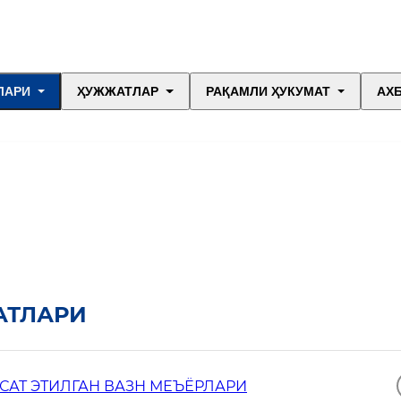
ЛАРИ
ҲУЖЖАТЛАР
РАҚАМЛИ ҲУКУМАТ
АХ
АТЛАРИ
САТ ЭТИЛГАН ВАЗН МЕЪЁРЛАРИ