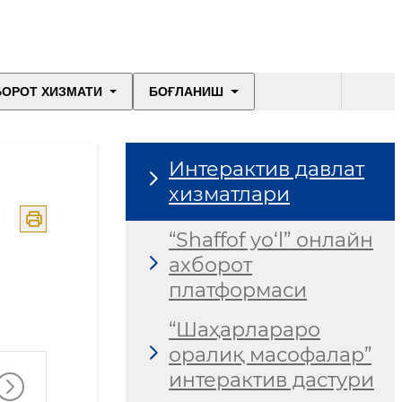
БОРОТ ХИЗМАТИ
БОҒЛАНИШ
Интерактив давлат
хизматлари
“Shaffof yo‘l” онлайн
ахборот
платформаси
“Шаҳарлараро
оралиқ масофалар”
интерактив дастури