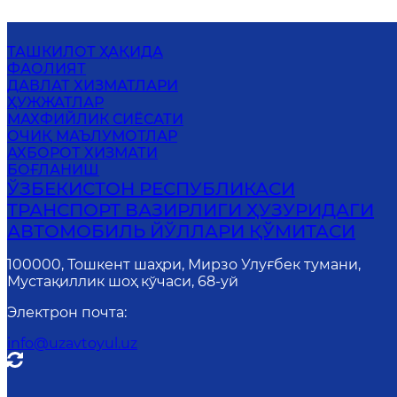
ТАШКИЛОТ ҲАҚИДА
ФАОЛИЯТ
ДАВЛАТ ХИЗМАТЛАРИ
ҲУЖЖАТЛАР
МАХФИЙЛИК СИЁСАТИ
ОЧИҚ МАЪЛУМОТЛАР
АХБОРОТ ХИЗМАТИ
БОҒЛАНИШ
ЎЗБЕКИСТОН РЕСПУБЛИКАСИ
ТРАНСПОРТ ВАЗИРЛИГИ ҲУЗУРИДАГИ
АВТОМОБИЛЬ ЙЎЛЛАРИ ҚЎМИТАСИ
100000, Тошкент шаҳри, Мирзо Улуғбек тумани,
Мустақиллик шоҳ кўчаси, 68-уй
Электрон почта
:
info@uzavtoyul.uz