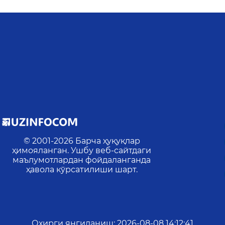
© 2001-
2026
Барча ҳуқуқлар
ҳимояланган. Ушбу веб-сайтдаги
маълумотлардан фойдаланганда
ҳавола кўрсатилиши шарт.
Охирги янгиланиш
:
2026-08-08 14:12:41