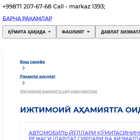
+99871 207-67-68 Call - markaz 1393
;
БАРЧА РАҚАМЛАР
ҚЎМИТА ҲАҚИДА
ФАОЛИЯТ
ДАВЛАТ ХИЗМАТ
Бош саҳифа
Рақамли ҳукумат
Ижтимоий аҳамиятга оид маълумотлар
ИЖТИМОИЙ АҲАМИЯТГА ОИ
АВТОМОБИЛЬ ЙЎЛЛАРИ ҚЎМИТАСИНИНГ 
РЕЖАСИ (ДАВЛАТ СИРЛАРИ ВА ХИЗМА