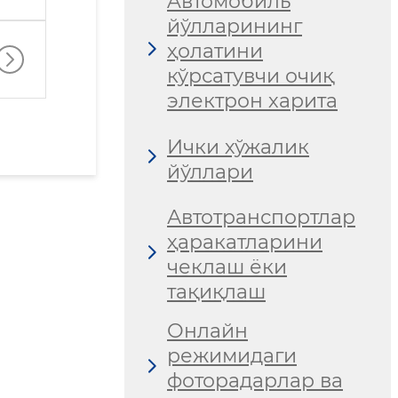
Aвтомобиль
йўлларининг
ҳолатини
кўрсатувчи очиқ
электрон харита
Ички хўжалик
йўллари
Автотранспортлар
ҳаракатларини
чеклаш ёки
тақиқлаш
Онлайн
режимидаги
фоторадарлар ва