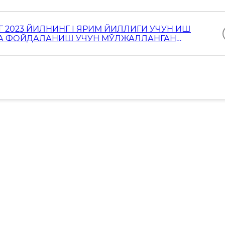
2023 ЙИЛНИНГ I ЯРИМ ЙИЛЛИГИ УЧУН ИШ
ТДА ФОЙДАЛАНИШ УЧУН МЎЛЖАЛЛАНГАН