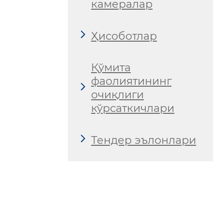
камералар
Ҳисоботлар
Қўмита
фаолиятининг
очиқлиги
кўрсаткичлари
Тендер эълонлари