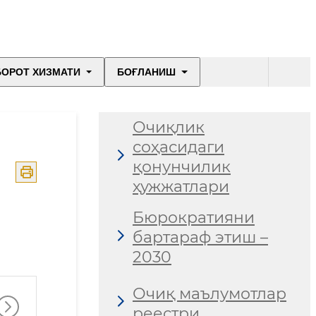
БОРОТ ХИЗМАТИ
БОҒЛАНИШ
Очиқлик
соҳасидаги
қонунчилик
ҳужжатлари
Бюрократияни
бартараф этиш –
2030
Очиқ маълумотлар
реестри