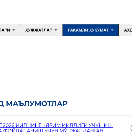
ЛАРИ
ҲУЖЖАТЛАР
РАҚАМЛИ ҲУКУМАТ
АХ
Д МАЪЛУМОТЛАР
2026 ЙИЛНИНГ I-ЯРИМ ЙИЛЛИГИ УЧУН ИШ
ТДА ФОЙДАЛАНИШ УЧУН МЎЛЖАЛЛАНГАН