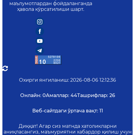
маълумотлардан фойдаланганда
ҳавола кўрсатилиши шарт.
Охирги янгиланиш
:
2026-08-06 12:12:36
Онлайн:
0
Амаллар:
44
Ташрифлар:
26
Веб-сайтдаги ўртача вақт:
11
Диққат! Агар сиз матнда хатоликларни
аниқласангиз, маъмуриятни хабардор қилиш учун