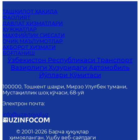
ТАШКИЛОТ ҲАҚИДА
ФАОЛИЯТ
ДАВЛАТ ХИЗМАТЛАРИ
ҲУЖЖАТЛАР
МАХФИЙЛИК СИЁСАТИ
ОЧИҚ МАЪЛУМОТЛАР
АХБОРОТ ХИЗМАТИ
БОҒЛАНИШ
Ўзбекистон Республикаси Транспорт
Вазирлиги Ҳузуридаги Автомобиль
Йўллари Қўмитаси
100000, Тошкент шаҳри, Мирзо Улуғбек тумани,
Мустақиллик шоҳ кўчаси, 68-уй
Электрон почта
:
info@uzavtoyul.uz
© 2001-
2026
Барча ҳуқуқлар
ҳимояланган. Ушбу веб-сайтдаги