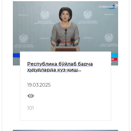
Республика бўйлаб барча
ҳудудларда куз-қиш
мавсумидан кейин умумий
фойдаланишдаги автомобил
19.03.2025
йўлларида амалга
оширилаётган таъмирлаш
ишлари ҳақида Автомобил
йўллари қўмитасининг
101
брифинги бўлиб ўтди.