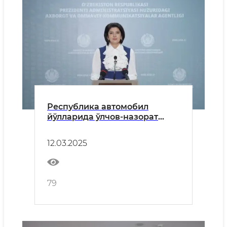
Республика автомобил
йўлларида ўлчов-назорат
шохобчаларини ўрнатиш
ишларига хусусий секторни
12.03.2025
кенг жалб қилиш бўйича
амалга оширилаётган ишлар.
79