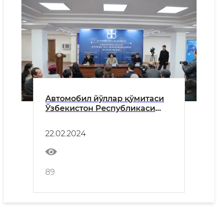
Автомобил йўллар қўмитаси
Ўзбекистон Республикаси
Президенти
Администрацияси ҳузуридаги
22.02.2024
Ахборот ва оммавий
коммуникациялар агентлиги
билан ҳамкорликда
Сурхондарё вилояти ОАВ
89
вакиллари ва журналистлари
учун матбуот анжумани
ташкил этди.