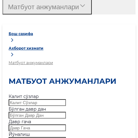
Матбуот анжуманлари
Бош саҳифа
Ахборот хизмати
Матбуот анжуманлари
МАТБУОТ АНЖУМАНЛАРИ
Калит сўзлар
Бўлган давр дан
Давр гача
Йўналиш