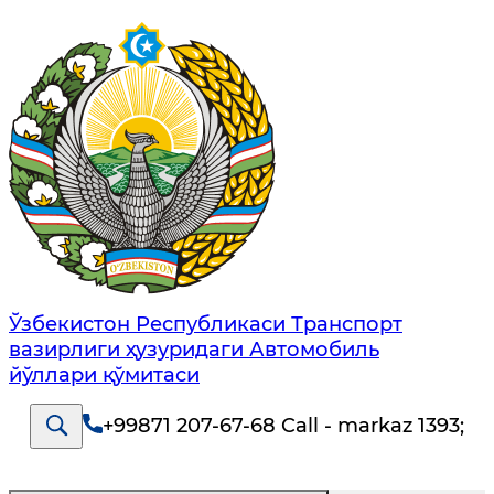
Ўзбекистон Республикаси Транспорт
вазирлиги ҳузуридаги Автомобиль
йўллари қўмитаси
+99871 207-67-68 Call - markaz 1393
;