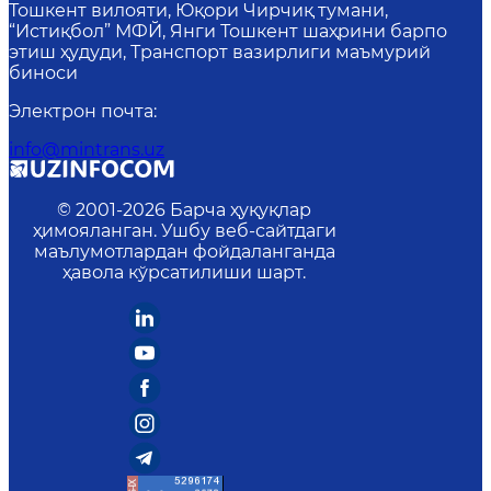
Тошкент вилояти, Юқори Чирчиқ тумани,
“Истиқбол” МФЙ, Янги Тошкент шаҳрини барпо
этиш ҳудуди, Транспорт вазирлиги маъмурий
биноси
Электрон почта
:
info@mintrans.uz
© 2001-
2026
Барча ҳуқуқлар
ҳимояланган. Ушбу веб-сайтдаги
маълумотлардан фойдаланганда
ҳавола кўрсатилиши шарт.