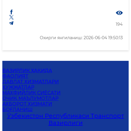
194
Охирги янгиланиш: 2026-06-04 19:50:13
ВАЗИРЛИК ҲАҚИДА
ФАОЛИЯТ
ДАВЛАТ ХИЗМАТЛАРИ
ҲУЖЖАТЛАР
MАХФИЙЛИК СИЁСАТИ
ОЧИҚ МАЪЛУМОТЛАР
АХБОРОТ ХИЗМАТИ
БОҒЛАНИШ
Ўзбекистон Республикаси Транспорт
Вазирлиги