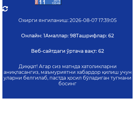
Охирги янгиланиш
:
2026-08-07 17:39:05
Онлайн:
1
Амаллар:
98
Ташрифлар:
62
Веб-сайтдаги ўртача вақт:
62
Диққат! Агар сиз матнда хатоликларни
аниқласангиз, маъмуриятни хабардор қилиш учун
уларни белгилаб, пастда ҳосил бўладиган тугмани
босинг