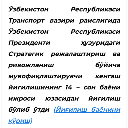
Ўзбекистон Республикаси
Транспорт вазири раислигида
Ўзбекистон Республикаси
Президенти ҳузуридаги
Стратегик режалаштириш ва
ривожланиш бўйича
мувофиқлаштирувчи кенгаш
йиғилишининг 14 – сон баёни
ижроси юзасидан йиғилиш
бўлиб ўтди
(Йиғилиш баёнини
кўриш)