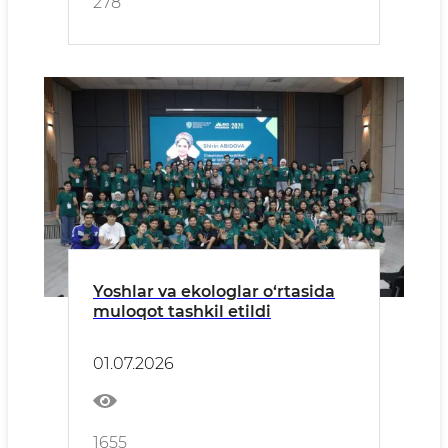
278
Yoshlar va ekologlar o‘rtasida
muloqot tashkil etildi
01.07.2026
1655