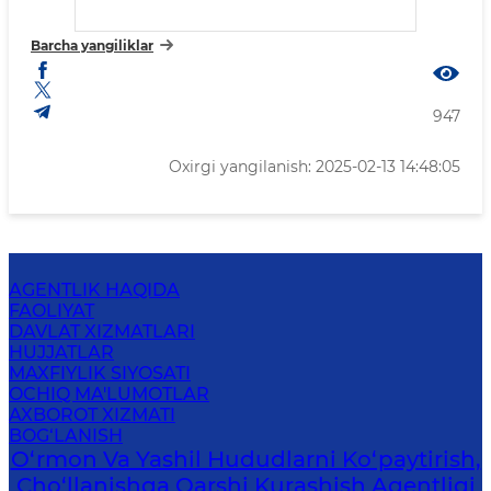
Barcha yangiliklar
947
Oxirgi yangilanish: 2025-02-13 14:48:05
AGENTLIK HAQIDA
FAOLIYAT
DAVLAT XIZMATLARI
HUJJATLAR
MAXFIYLIK SIYOSATI
OCHIQ MA'LUMOTLAR
AXBOROT XIZMATI
BOG‘LANISH
O‘rmon Va Yashil Hududlarni Ko‘paytirish,
Cho‘llanishga Qarshi Kurashish Agentligi