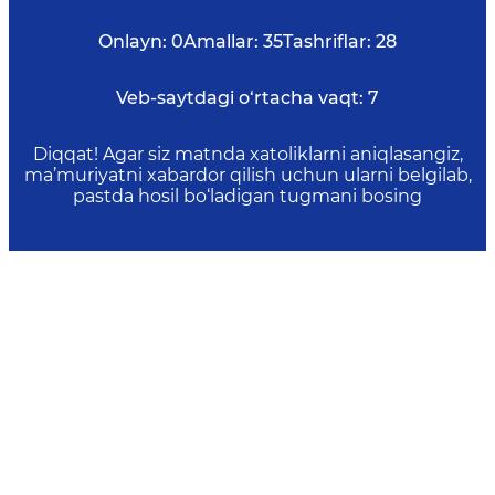
Onlayn:
0
Amallar:
35
Tashriflar:
28
Veb-saytdagi o‘rtacha vaqt:
7
Diqqat! Agar siz matnda xatoliklarni aniqlasangiz,
ma’muriyatni xabardor qilish uchun ularni belgilab,
pastda hosil bo‘ladigan tugmani bosing