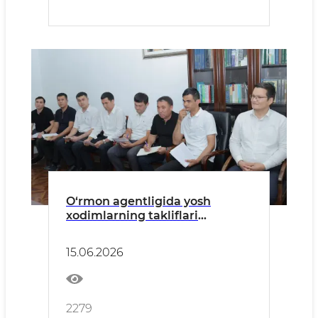
O‘rmon agentligida yosh
xodimlarning takliflari
tinglandi
15.06.2026
2279