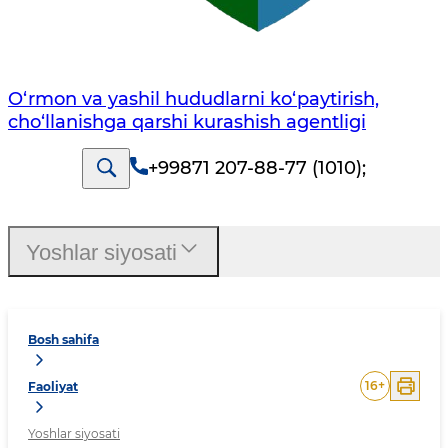
O‘rmon va yashil hududlarni ko‘paytirish,
cho‘llanishga qarshi kurashish agentligi
+99871 207-88-77 (1010)
;
Yoshlar siyosati
Bosh sahifa
16
+
Faoliyat
Yoshlar siyosati