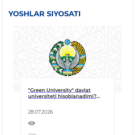
YOSHLAR SIYOSATI
"Green University" davlat
universiteti hisoblanadimi?
Eng ko‘p beriladigan savollarga
rektordan javoblar
28.07.2026