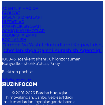
AGENTLIK HAQIDA
FAOLIYAT
DAVLAT XIZMATLARI
HUJJATLAR
MAXFIYLIK SIYOSATI
OCHIQ MA'LUMOTLAR
AXBOROT XIZMATI
BOG‘LANISH
O‘rmon Va Yashil Hududlarni Ko‘paytirish,
Cho‘llanishga Qarshi Kurashish Agentligi
100043, Toshkent shahri, Chilonzor tumani,
Bunyodkor shohko‘chasi, 7a-uy
Elektron pochta
:
info@urmon.uz
© 2001-
2026
Barcha huquqlar
himoyalangan. Ushbu veb-saytdagi
ma’lumotlardan foydalanganda havola