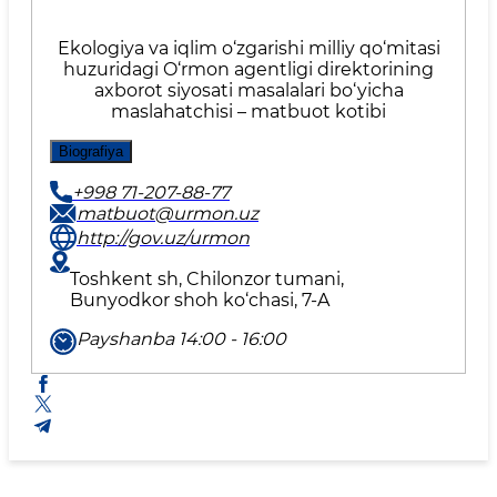
Ekologiya va iqlim o‘zgarishi milliy qo‘mitasi
huzuridagi O‘rmon agentligi direktorining
axborot siyosati masalalari bo‘yicha
maslahatchisi – matbuot kotibi
Biografiya
+998 71-207-88-77
matbuot@urmon.uz
http://gov.uz/urmon
Toshkent sh, Chilonzor tumani,
Bunyodkor shoh ko‘chasi, 7-A
Payshanba 14:00 - 16:00