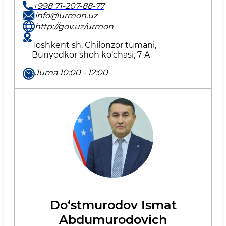
+998 71-207-88-77
info@urmon.uz
http://gov.uz/urmon
Toshkent sh, Chilonzor tumani,
Bunyodkor shoh ko‘chasi, 7-A
Juma 10:00 - 12:00
Do‘stmurodov Ismat
Abdumurodovich