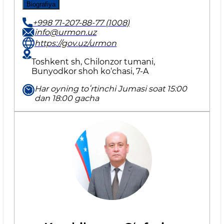
Biografiya
+998 71-207-88-77 (1008)
info@urmon.uz
https://gov.uz/urmon
Toshkent sh, Chilonzor tumani,
Bunyodkor shoh ko‘chasi, 7-A
Har oyning toʻrtinchi Jumasi soat 15:00
dan 18:00 gacha