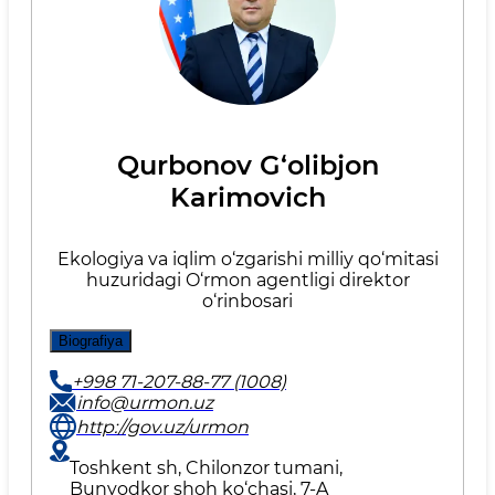
Qurbonov G‘olibjon
Karimovich
Ekologiya va iqlim o‘zgarishi milliy qo‘mitasi
huzuridagi O‘rmon agentligi direktor
o‘rinbosari
Biografiya
+998 71-207-88-77 (1008)
info@urmon.uz
http://gov.uz/urmon
Toshkent sh, Chilonzor tumani,
Bunyodkor shoh ko‘chasi, 7-A