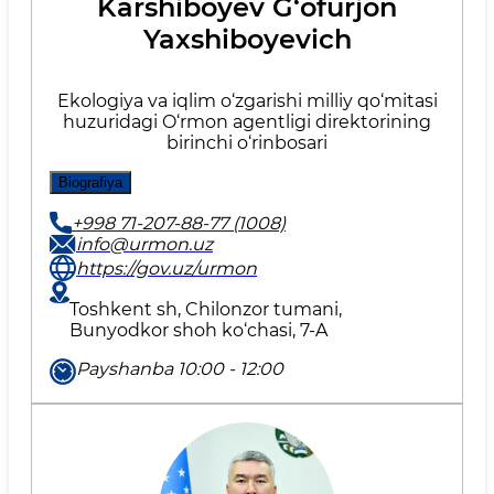
Karshiboyev G‘ofurjon
Yaxshiboyevich
Ekologiya va iqlim o‘zgarishi milliy qo‘mitasi
huzuridagi O‘rmon agentligi direktorining
birinchi o‘rinbosari
Biografiya
+998 71-207-88-77 (1008)
info@urmon.uz
https://gov.uz/urmon
Toshkent sh, Chilonzor tumani,
Bunyodkor shoh ko‘chasi, 7-A
Payshanba 10:00 - 12:00