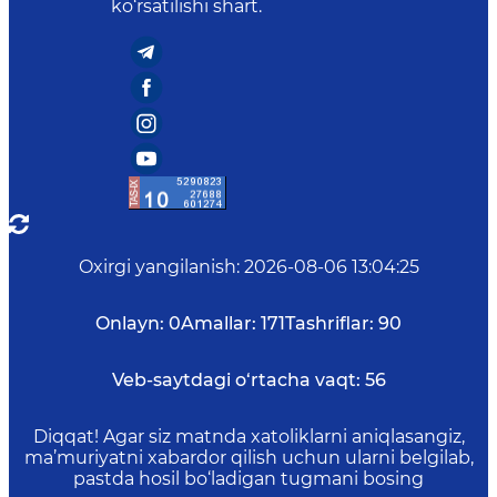
ko‘rsatilishi shart.
Oxirgi yangilanish
:
2026-08-06 13:04:25
Onlayn:
0
Amallar:
171
Tashriflar:
90
Veb-saytdagi o‘rtacha vaqt:
56
Diqqat! Agar siz matnda xatoliklarni aniqlasangiz,
ma’muriyatni xabardor qilish uchun ularni belgilab,
pastda hosil bo‘ladigan tugmani bosing