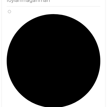
foylanmaganman