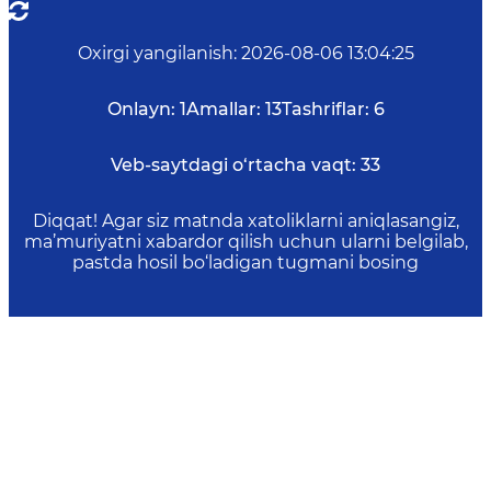
Oxirgi yangilanish
:
2026-08-06 13:04:25
Onlayn:
1
Amallar:
13
Tashriflar:
6
Veb-saytdagi o‘rtacha vaqt:
33
Diqqat! Agar siz matnda xatoliklarni aniqlasangiz,
ma’muriyatni xabardor qilish uchun ularni belgilab,
pastda hosil bo‘ladigan tugmani bosing