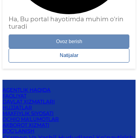
Ha, Bu portal hayotimda muhim o'rin
turadi
Ovoz berish
Natijalar
AGENTLIK HAQIDA
FAOLIYAT
DAVLAT XIZMATLARI
HUJJATLAR
MAXFIYLIK SIYOSATI
OCHIQ MA'LUMOTLAR
AXBOROT XIZMATI
BOG‘LANISH
O‘rmon Va Yashil Hududlarni Ko‘paytirish,