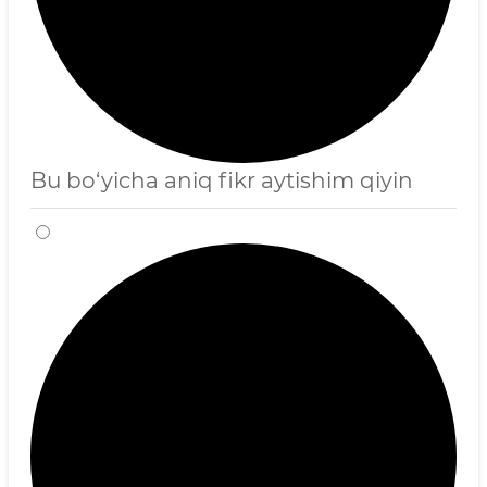
Bu bo‘yicha aniq fikr aytishim qiyin