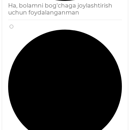
Ha, bolamni bog'chaga joylashtirish
uchun foydalanganman