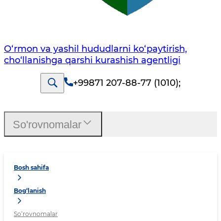
O‘rmon va yashil hududlarni ko‘paytirish,
cho‘llanishga qarshi kurashish agentligi
+99871 207-88-77 (1010)
;
So'rovnomalar
Bosh sahifa
Bog‘lanish
So‘rovnomalar