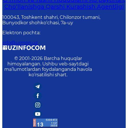
Cho‘llanishga Qarshi Kurashish Agentligi
100043, Toshkent shahri, Chilonzor tumani,
Bunyodkor shohko‘chasi, 7a-uy
Elektron pochta
:
info@urmon.uz
© 2001-
2026
Barcha huquqlar
himoyalangan. Ushbu veb-saytdagi
ma’lumotlardan foydalanganda havola
ko‘rsatilishi shart.