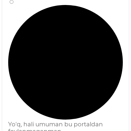
Yo'q, hali umuman bu portaldan