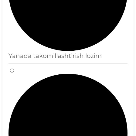
Yanada takomillashtirish lozim