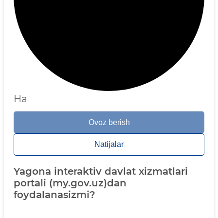
Ha
Ovoz berish
Natijalar
Yagona interaktiv davlat xizmatlari
portali (my.gov.uz)dan
foydalanasizmi?