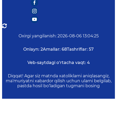
Oxirgi yangilanish
:
2026-08-06 13:04:25
Onlayn:
2
Amallar:
68
Tashriflar:
57
Veb-saytdagi o‘rtacha vaqt:
4
Diqqat! Agar siz matnda xatoliklarni aniqlasangiz,
ma’muriyatni xabardor qilish uchun ularni belgilab,
pastda hosil bo‘ladigan tugmani bosing