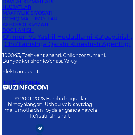
DAVLAT XIZMATLARI
HUJJATLAR
MAXFIYLIK SIYOSATI
OCHIQ MA'LUMOTLAR
AXBOROT XIZMATI
BOG‘LANISH
O‘rmon Va Yashil Hududlarni Ko‘paytirish,
Cho‘llanishga Qarshi Kurashish Agentligi
100043, Toshkent shahri, Chilonzor tumani,
Bunyodkor shohko‘chasi, 7a-uy
Elektron pochta
:
info@urmon.uz
© 2001-
2026
Barcha huquqlar
himoyalangan. Ushbu veb-saytdagi
ma’lumotlardan foydalanganda havola
ko‘rsatilishi shart.