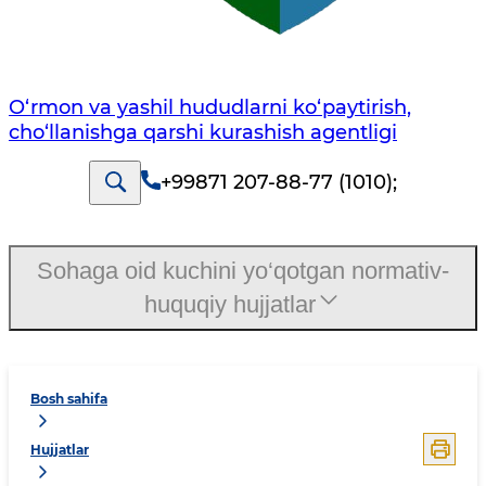
O‘rmon va yashil hududlarni ko‘paytirish,
cho‘llanishga qarshi kurashish agentligi
+99871 207-88-77 (1010)
;
Sohaga oid kuchini yo‘qotgan normativ-
huquqiy hujjatlar
Bosh sahifa
Hujjatlar