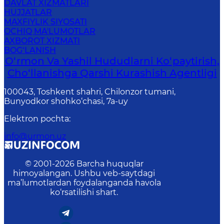
DAVLAT XIZMATLARI
HUJJATLAR
MAXFIYLIK SIYOSATI
OCHIQ MA'LUMOTLAR
AXBOROT XIZMATI
BOG‘LANISH
O‘rmon Va Yashil Hududlarni Ko‘paytirish,
Cho‘llanishga Qarshi Kurashish Agentligi
100043, Toshkent shahri, Chilonzor tumani,
Bunyodkor shohko‘chasi, 7a-uy
Elektron pochta
:
info@urmon.uz
© 2001-
2026
Barcha huquqlar
himoyalangan. Ushbu veb-saytdagi
ma’lumotlardan foydalanganda havola
ko‘rsatilishi shart.