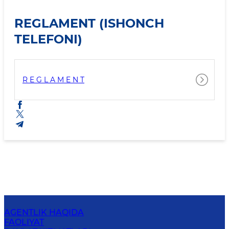
REGLAMENT (ISHONCH
TELEFONI)
R E G L A M E N T
AGENTLIK HAQIDA
FAOLIYAT