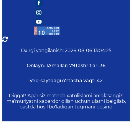
Oxirgi yangilanish
:
2026-08-06 13:04:25
Onlayn:
1
Amallar:
79
Tashriflar:
36
Veb-saytdagi o‘rtacha vaqt:
42
Diqqat! Agar siz matnda xatoliklarni aniqlasangiz,
ma’muriyatni xabardor qilish uchun ularni belgilab,
pastda hosil bo‘ladigan tugmani bosing