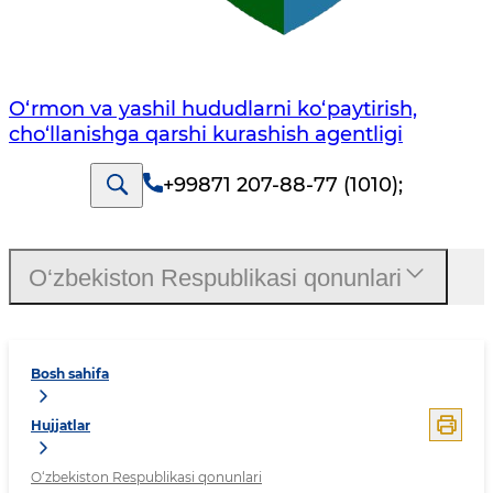
O‘rmon va yashil hududlarni ko‘paytirish,
cho‘llanishga qarshi kurashish agentligi
+99871 207-88-77 (1010)
;
O‘zbekiston Respublikasi qonunlari
Bosh sahifa
Hujjatlar
O‘zbekiston Respublikasi qonunlari