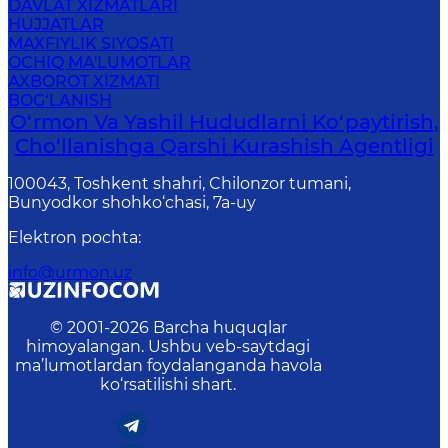
DAVLAT XIZMATLARI
HUJJATLAR
MAXFIYLIK SIYOSATI
OCHIQ MA'LUMOTLAR
AXBOROT XIZMATI
BOG‘LANISH
O‘rmon Va Yashil Hududlarni Ko‘paytirish,
Cho‘llanishga Qarshi Kurashish Agentligi
100043, Toshkent shahri, Chilonzor tumani,
Bunyodkor shohko‘chasi, 7a-uy
Elektron pochta
:
info@urmon.uz
© 2001-
2026
Barcha huquqlar
himoyalangan. Ushbu veb-saytdagi
ma’lumotlardan foydalanganda havola
ko‘rsatilishi shart.