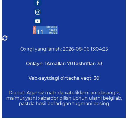
Oxirgi yangilanish
:
2026-08-06 13:04:25
Onlayn:
1
Amallar:
70
Tashriflar:
33
Veb-saytdagi o‘rtacha vaqt:
30
Diqqat! Agar siz matnda xatoliklarni aniqlasangiz,
ma’muriyatni xabardor qilish uchun ularni belgilab,
pastda hosil bo‘ladigan tugmani bosing