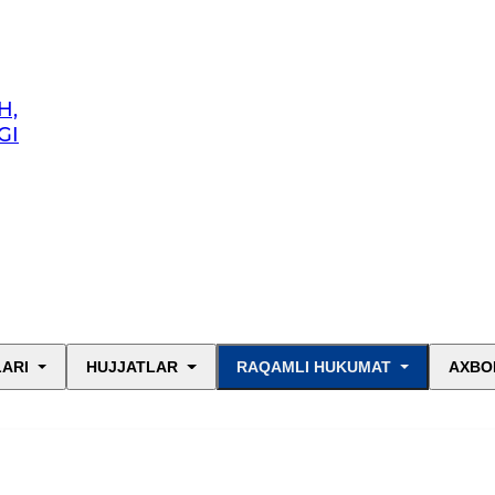
H,
GI
LARI
HUJJATLAR
RAQAMLI HUKUMAT
AXBO