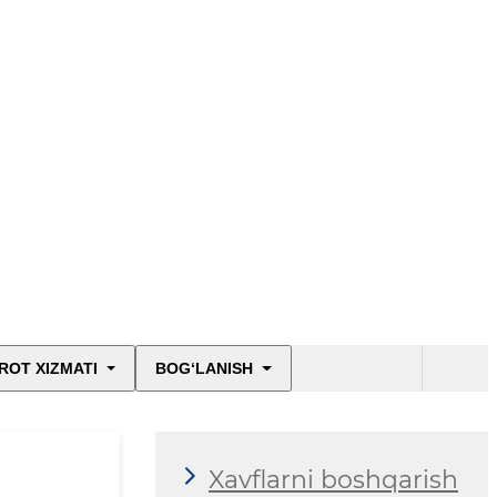
ROT XIZMATI
BOG‘LANISH
Xavflarni boshqarish