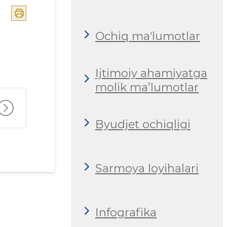
Ochiq ma'lumotlar
Ijtimoiy ahamiyatga
molik ma’lumotlar
Byudjet ochiqligi
Sarmoya loyihalari
Infografika