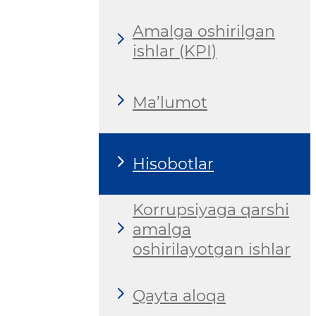
Amalga oshirilgan
ishlar (KPI)
Ma’lumot
Hisobotlar
Korrupsiyaga qarshi
amalga
oshirilayotgan ishlar
Qayta aloqa