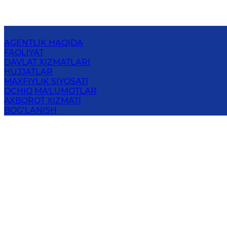
AGENTLIK HAQIDA
FAOLIYAT
DAVLAT XIZMATLARI
HUJJATLAR
MAXFIYLIK SIYOSATI
OCHIQ MA'LUMOTLAR
AXBOROT XIZMATI
BOG‘LANISH
O‘RMON VA YASHIL HUDUDLARNI
KO‘PAYTIRISH, CHO‘LLANISHGA QARSHI
KURASHISH AGENTLIGI
100043, Toshkent shahri, Chilonzor tumani, Bunyodkor
shohko‘chasi, 7a-uy
Elektron pochta
:
info@urmon.uz