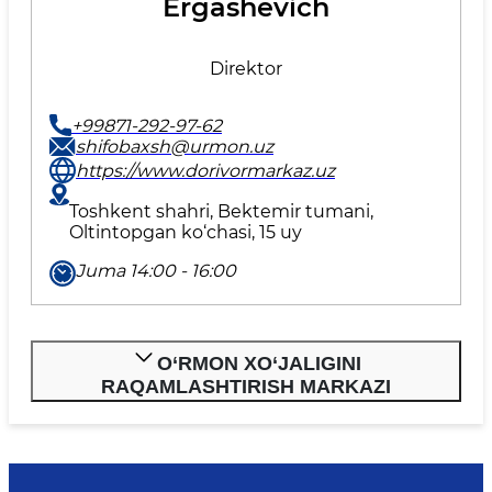
Ergashevich
Direktor
+99871-292-97-62
shifobaxsh@urmon.uz
https://www.dorivormarkaz.uz
Toshkent shahri, Bektemir tumani,
Oltintopgan ko‘chasi, 15 uy
Juma 14:00 - 16:00
O‘RMON XO‘JALIGINI
RAQAMLASHTIRISH MARKAZI