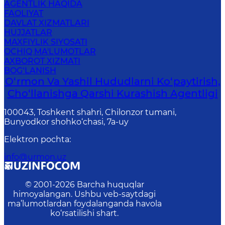
AGENTLIK HAQIDA
FAOLIYAT
DAVLAT XIZMATLARI
HUJJATLAR
MAXFIYLIK SIYOSATI
OCHIQ MA'LUMOTLAR
AXBOROT XIZMATI
BOG‘LANISH
O‘rmon Va Yashil Hududlarni Ko‘paytirish,
Cho‘llanishga Qarshi Kurashish Agentligi
100043, Toshkent shahri, Chilonzor tumani,
Bunyodkor shohko‘chasi, 7a-uy
Elektron pochta
:
info@urmon.uz
© 2001-
2026
Barcha huquqlar
himoyalangan. Ushbu veb-saytdagi
ma’lumotlardan foydalanganda havola
ko‘rsatilishi shart.