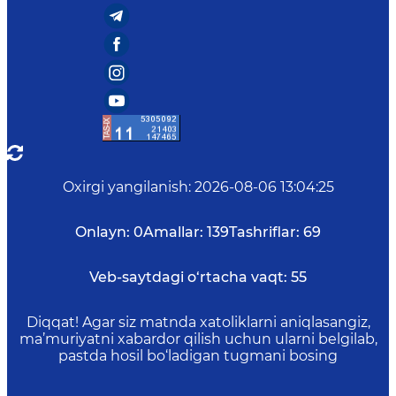
Oxirgi yangilanish
:
2026-08-06 13:04:25
Onlayn:
0
Amallar:
139
Tashriflar:
69
Veb-saytdagi o‘rtacha vaqt:
55
Diqqat! Agar siz matnda xatoliklarni aniqlasangiz,
ma’muriyatni xabardor qilish uchun ularni belgilab,
pastda hosil bo‘ladigan tugmani bosing