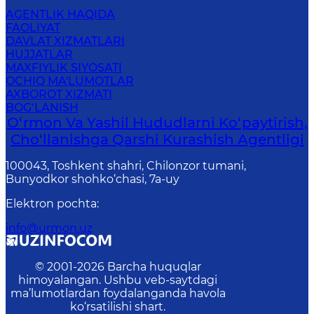
AGENTLIK HAQIDA
FAOLIYAT
DAVLAT XIZMATLARI
HUJJATLAR
MAXFIYLIK SIYOSATI
OCHIQ MA'LUMOTLAR
AXBOROT XIZMATI
BOG‘LANISH
O‘rmon Va Yashil Hududlarni Ko‘paytirish,
Cho‘llanishga Qarshi Kurashish Agentligi
100043, Toshkent shahri, Chilonzor tumani,
Bunyodkor shohko‘chasi, 7a-uy
Elektron pochta
:
info@urmon.uz
© 2001-
2026
Barcha huquqlar
himoyalangan. Ushbu veb-saytdagi
ma’lumotlardan foydalanganda havola
ko‘rsatilishi shart.