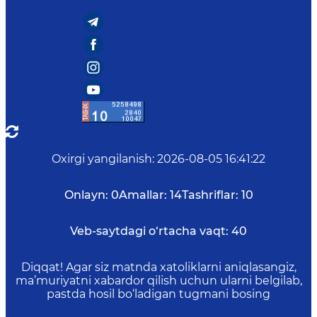
Oxirgi yangilanish
:
2026-08-05 16:41:22
Onlayn:
0
Amallar:
14
Tashriflar:
10
Veb-saytdagi o‘rtacha vaqt:
40
Diqqat! Agar siz matnda xatoliklarni aniqlasangiz,
ma’muriyatni xabardor qilish uchun ularni belgilab,
pastda hosil bo‘ladigan tugmani bosing