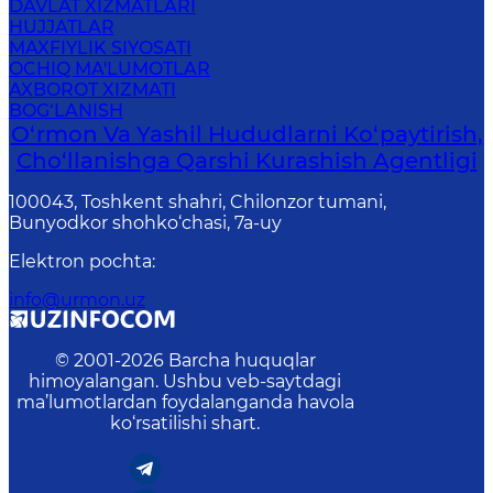
DAVLAT XIZMATLARI
HUJJATLAR
MAXFIYLIK SIYOSATI
OCHIQ MA'LUMOTLAR
AXBOROT XIZMATI
BOG‘LANISH
O‘rmon Va Yashil Hududlarni Ko‘paytirish,
Cho‘llanishga Qarshi Kurashish Agentligi
100043, Toshkent shahri, Chilonzor tumani,
Bunyodkor shohko‘chasi, 7a-uy
Elektron pochta
:
info@urmon.uz
© 2001-
2026
Barcha huquqlar
himoyalangan. Ushbu veb-saytdagi
ma’lumotlardan foydalanganda havola
ko‘rsatilishi shart.