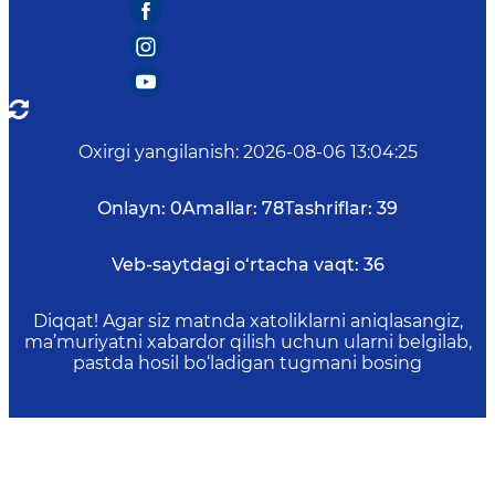
Oxirgi yangilanish
:
2026-08-06 13:04:25
Onlayn:
0
Amallar:
78
Tashriflar:
39
Veb-saytdagi o‘rtacha vaqt:
36
Diqqat! Agar siz matnda xatoliklarni aniqlasangiz,
ma’muriyatni xabardor qilish uchun ularni belgilab,
pastda hosil bo‘ladigan tugmani bosing