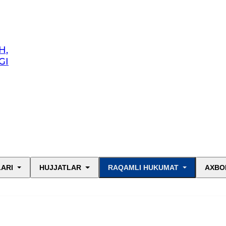
H,
GI
LARI
HUJJATLAR
RAQAMLI HUKUMAT
AXBO