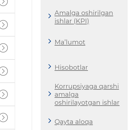
Amalga oshirilgan
ishlar (KPI)
Ma’lumot
Hisobotlar
Korrupsiyaga qarshi
amalga
oshirilayotgan ishlar
Qayta aloqa