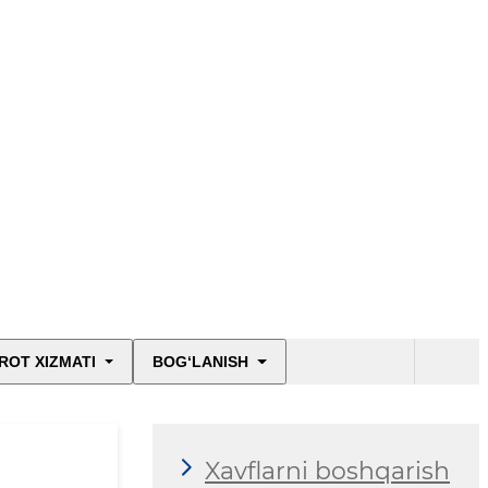
ROT XIZMATI
BOG‘LANISH
Xavflarni boshqarish