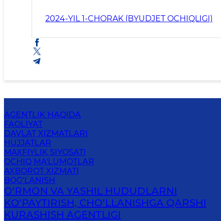
2024-YIL 1-CHORAK (BYUDJET OCHIQLIGI)
AGENTLIK HAQIDA
FAOLIYAT
DAVLAT XIZMATLARI
HUJJATLAR
MAXFIYLIK SIYOSATI
OCHIQ MA'LUMOTLAR
AXBOROT XIZMATI
BOG‘LANISH
O‘RMON VA YASHIL HUDUDLARNI
KO‘PAYTIRISH, CHO‘LLANISHGA QARSHI
KURASHISH AGENTLIGI