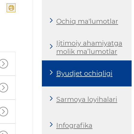
Ochiq ma'lumotlar
Ijtimoiy ahamiyatga
molik ma’lumotlar
Byudjet ochiqligi
Sarmoya loyihalari
Infografika