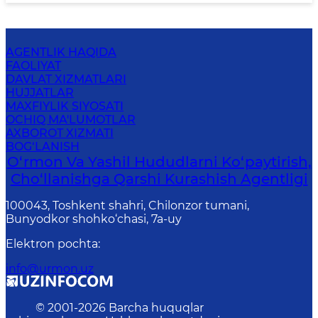
AGENTLIK HAQIDA
FAOLIYAT
DAVLAT XIZMATLARI
HUJJATLAR
MAXFIYLIK SIYOSATI
OCHIQ MA'LUMOTLAR
AXBOROT XIZMATI
BOG‘LANISH
O‘rmon Va Yashil Hududlarni Ko‘paytirish,
Cho‘llanishga Qarshi Kurashish Agentligi
100043, Toshkent shahri, Chilonzor tumani,
Bunyodkor shohko‘chasi, 7a-uy
Elektron pochta
:
info@urmon.uz
© 2001-
2026
Barcha huquqlar