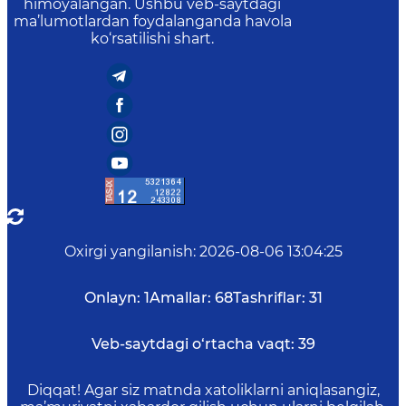
himoyalangan. Ushbu veb-saytdagi
ma’lumotlardan foydalanganda havola
ko‘rsatilishi shart.
Oxirgi yangilanish
:
2026-08-06 13:04:25
Onlayn:
1
Amallar:
68
Tashriflar:
31
Veb-saytdagi o‘rtacha vaqt:
39
Diqqat! Agar siz matnda xatoliklarni aniqlasangiz,