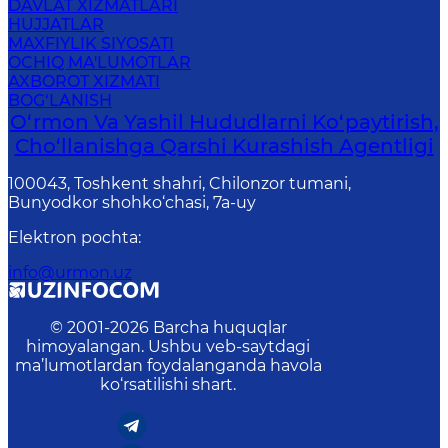
DAVLAT XIZMATLARI
HUJJATLAR
MAXFIYLIK SIYOSATI
OCHIQ MA'LUMOTLAR
AXBOROT XIZMATI
BOG‘LANISH
O‘rmon Va Yashil Hududlarni Ko‘paytirish,
Cho‘llanishga Qarshi Kurashish Agentligi
100043, Toshkent shahri, Chilonzor tumani,
Bunyodkor shohko‘chasi, 7a-uy
Elektron pochta
:
info@urmon.uz
© 2001-
2026
Barcha huquqlar
himoyalangan. Ushbu veb-saytdagi
ma’lumotlardan foydalanganda havola
ko‘rsatilishi shart.