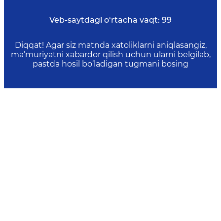
Veb-saytdagi o‘rtacha vaqt:
99
Diqqat! Agar siz matnda xatoliklarni aniqlasangiz,
ma’muriyatni xabardor qilish uchun ularni belgilab,
pastda hosil bo‘ladigan tugmani bosing