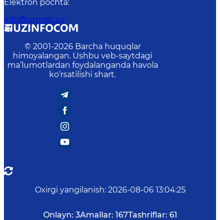
Elektron pochta
:
info@urmon.uz
© 2001-
2026
Barcha huquqlar
himoyalangan. Ushbu veb-saytdagi
ma’lumotlardan foydalanganda havola
ko‘rsatilishi shart.
Oxirgi yangilanish
:
2026-08-06 13:04:25
Onlayn:
3
Amallar:
167
Tashriflar:
61