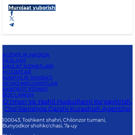
Murojaat yuborish
AGENTLIK HAQIDA
FAOLIYAT
DAVLAT XIZMATLARI
HUJJATLAR
MAXFIYLIK SIYOSATI
OCHIQ MA'LUMOTLAR
AXBOROT XIZMATI
BOG‘LANISH
O‘rmon Va Yashil Hududlarni Ko‘paytirish,
Cho‘llanishga Qarshi Kurashish Agentligi
100043, Toshkent shahri, Chilonzor tumani,
Bunyodkor shohko‘chasi, 7a-uy