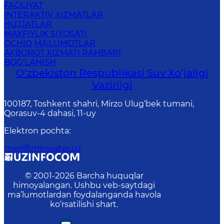
FAOLIYAT
INTERAKTIV XIZMATLAR
HUJJATLAR
MAXFIYLIK SIYOSATI
OCHIQ MA'LUMOTLAR
AXBOROT XIZMATI RAHBARI
BOG‘LANISH
O‘zbekiston Respublikasi Suv Хo‘jaligi
Vazirligi
100187, Toshkent shahri, Mirzo Ulug‘bek tumani,
Qorasuv-4 dahasi, 11-uy
Elektron pochta
:
mwr@minwater.uz
© 2001-
2026
Barcha huquqlar
himoyalangan. Ushbu veb-saytdagi
ma’lumotlardan foydalanganda havola
ko‘rsatilishi shart.