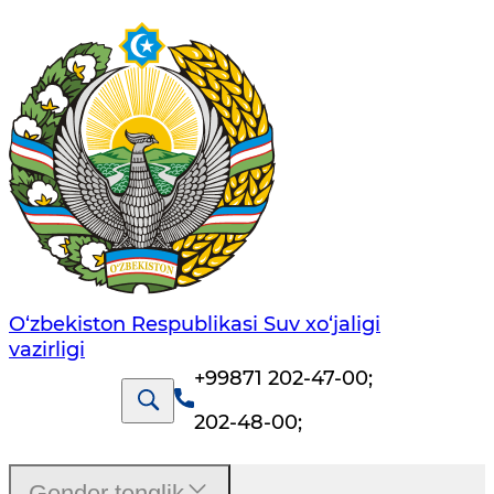
O‘zbekiston Respublikasi Suv хo‘jaligi
vazirligi
+99871 202-47-00
;
202-48-00
;
Gender tenglik