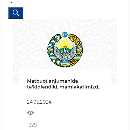
Matbuot anjumanida
ta’kidlandiki, mamlakatimizda
foydalaniladigan suv
resurslarining 80 foizidan
24.05.2024
ortig‘i qo‘shni davlatlar –
Tojikiston va Qirg‘iz
Respublikasi hududidagi
tog‘lardagi muzliklar, qolgan
1229
qismi esa ichki manbalar