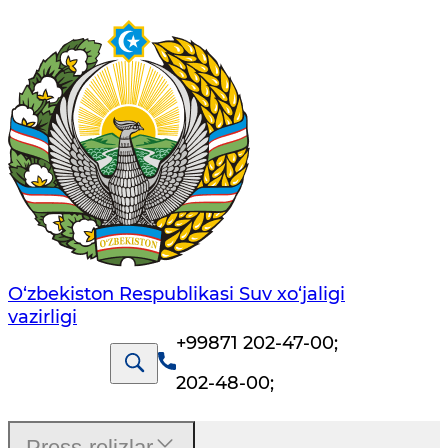
O‘zbekiston Respublikasi Suv хo‘jaligi
vazirligi
+99871 202-47-00
;
202-48-00
;
Press-relizlar