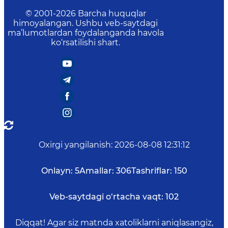
© 2001-
2026
Barcha huquqlar
himoyalangan. Ushbu veb-saytdagi
ma’lumotlardan foydalanganda havola
ko‘rsatilishi shart.
Oxirgi yangilanish
:
2026-08-08 12:31:12
Onlayn:
5
Amallar:
306
Tashriflar:
150
Veb-saytdagi o‘rtacha vaqt:
102
Diqqat! Agar siz matnda xatoliklarni aniqlasangiz,