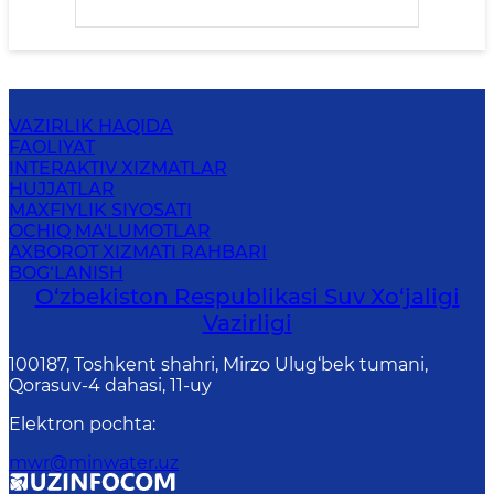
hisobidan shakllanadi. Global
VAZIRLIK HAQIDA
FAOLIYAT
INTERAKTIV XIZMATLAR
HUJJATLAR
MAXFIYLIK SIYOSATI
OCHIQ MA'LUMOTLAR
AXBOROT XIZMATI RAHBARI
BOG‘LANISH
O‘zbekiston Respublikasi Suv Хo‘jaligi
Vazirligi
100187, Toshkent shahri, Mirzo Ulug‘bek tumani,
Qorasuv-4 dahasi, 11-uy
Elektron pochta
:
mwr@minwater.uz