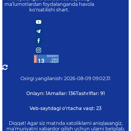
ma’lumotlardan foydalanganda havola
ko‘rsatilishi shart.
Oxirgi yangilanish
:
2026-08-09 09:02:31
Onlayn:
1
Amallar:
136
Tashriflar:
91
Veb-saytdagi o‘rtacha vaqt:
23
Diqqat! Agar siz matnda xatoliklarni aniqlasangiz,
ma’muriyatni xabardor qilish uchun ularni belgilab,