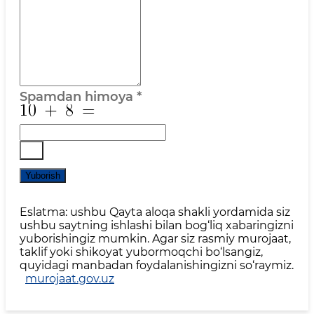
Spamdan himoya
*
Yuborish
Eslatma: ushbu Qayta aloqa shakli yordamida siz
ushbu saytning ishlashi bilan bog‘liq xabaringizni
yuborishingiz mumkin. Agar siz rasmiy murojaat,
taklif yoki shikoyat yubormoqchi bo‘lsangiz,
quyidagi manbadan foydalanishingizni so‘raymiz.
murojaat.gov.uz