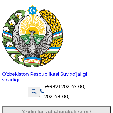
O‘zbekiston Respublikasi Suv хo‘jaligi
vazirligi
+99871 202-47-00
;
202-48-00
;
Xodimlar xatti-harakatiga oid