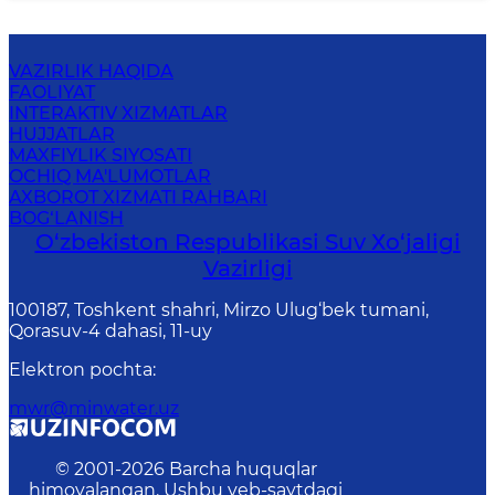
VAZIRLIK HAQIDA
FAOLIYAT
INTERAKTIV XIZMATLAR
HUJJATLAR
MAXFIYLIK SIYOSATI
OCHIQ MA'LUMOTLAR
AXBOROT XIZMATI RAHBARI
BOG‘LANISH
O‘zbekiston Respublikasi Suv Хo‘jaligi
Vazirligi
100187, Toshkent shahri, Mirzo Ulug‘bek tumani,
Qorasuv-4 dahasi, 11-uy
Elektron pochta
:
mwr@minwater.uz
© 2001-
2026
Barcha huquqlar
himoyalangan. Ushbu veb-saytdagi