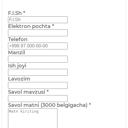
F.I.Sh
*
Elektron pochta
*
Telefon
Manzil
Ish joyi
Lavozim
Savol mavzusi
*
Savol matni (3000 belgigacha)
*