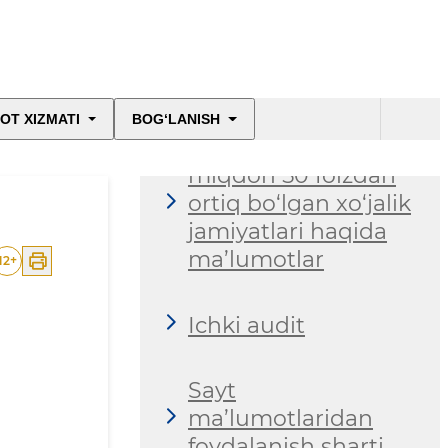
Statistik maʼlumotlar
OT XIZMATI
BOG‘LANISH
Davlat ulushi
miqdori 50 foizdan
ortiq bo‘lgan xo‘jalik
jamiyatlari haqida
ma’lumotlar
12
+
Ichki audit
Sayt
ma’lumotlaridan
foydalanish sharti