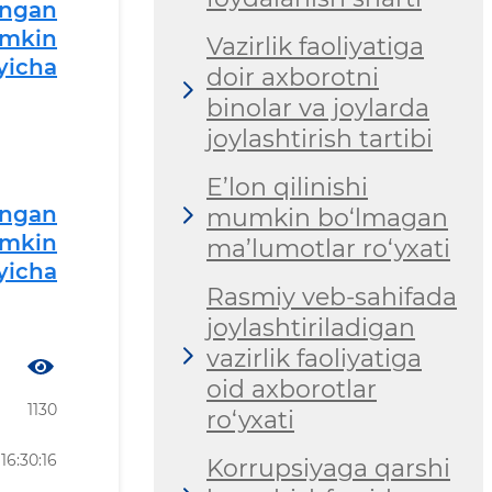
angan
umkin
Vazirlik faoliyatiga
‘yicha
doir axborotni
binolar va joylarda
joylashtirish tartibi
E’lon qilinishi
angan
mumkin bo‘lmagan
umkin
ma’lumotlar ro‘yxati
‘yicha
Rasmiy veb-sahifada
joylashtiriladigan
vazirlik faoliyatiga
oid axborotlar
1130
ro‘yxati
16:30:16
Korrupsiyaga qarshi