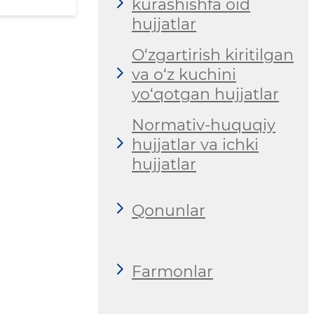
kurashishfa oid
hujjatlar
O‘zgartirish kiritilgan
va o‘z kuchini
yo‘qotgan hujjatlar
Normativ-huquqiy
hujjatlar va ichki
hujjatlar
Qonunlar
Farmonlar