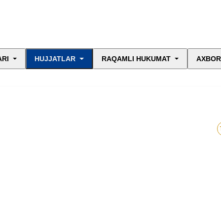
ARI
HUJJATLAR
RAQAMLI HUKUMAT
AXBOR