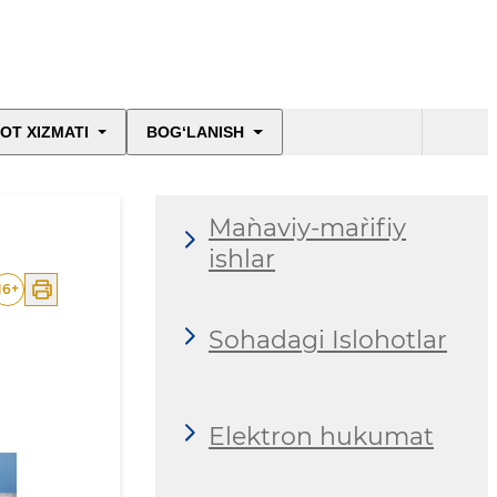
OT XIZMATI
BOG‘LANISH
Ma`naviy-ma`rifiy
ishlar
16
+
Sohadagi Islohotlar
Elektron hukumat