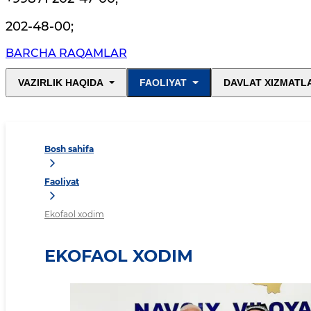
202-48-00
;
BARCHA RAQAMLAR
VAZIRLIK HAQIDA
FAOLIYAT
DAVLAT XIZMATL
Bosh sahifa
Faoliyat
Ekofaol xodim
EKOFAOL XODIM