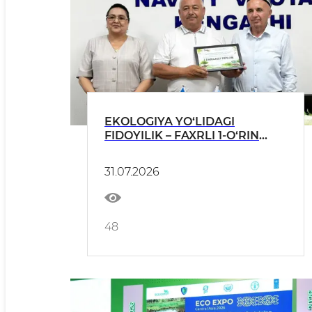
EKOLOGIYA YO‘LIDAGI
FIDOYILIK – FAXRLI 1-O‘RIN
BILAN E’TIROF ETILDI!
31.07.2026
48