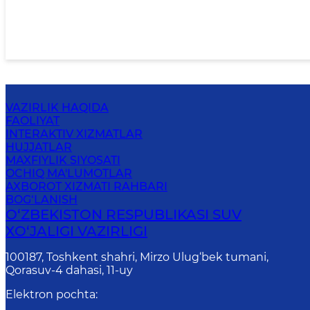
VAZIRLIK HAQIDA
FAOLIYAT
INTERAKTIV XIZMATLAR
HUJJATLAR
MAXFIYLIK SIYOSATI
OCHIQ MA'LUMOTLAR
AXBOROT XIZMATI RAHBARI
BOG‘LANISH
O‘ZBEKISTON RESPUBLIKASI SUV
ХO‘JALIGI VAZIRLIGI
100187, Toshkent shahri, Mirzo Ulug‘bek tumani,
Qorasuv-4 dahasi, 11-uy
Elektron pochta
: