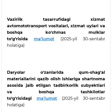
Vazirlik tasarrufidagi xizmat
avtomototransport vositalari, xizmat uylari va
boshqa ko‘chmas mulklar
to‘g‘risida
ma’lumot
(2025-yil 30-sentabr
holatiga)
Daryolar o‘zanlarida qum-shag‘al
materiallarini qazib olish ishlariga shartnoma
asosida jalb etilgan tadbirkorlik subyektlari
va boshqa tashkilotlar
to‘g‘risidagi
ma’lumot
(2025-yil 30-sentabr
holatiga)