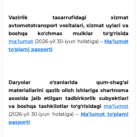
Vazirlik tasarrufidagi xizmat
avtomototransport vositalari, xizmat uylari va
boshqa ko‘chmas mulklar to‘g‘risida
ma’lumot
(2026-yil 30-iyun holatiga)
–
Ma’lumot
to‘plami pasporti
Daryolar o‘zanlarida qum-shag‘al
materiallarini qazib olish ishlariga shartnoma
asosida jalb etilgan tadbirkorlik subyektlari
va boshqa tashkilotlar to‘g‘risidagi
ma’lumot
(2026-yil 30-iyun holatiga)
–
Ma’lumot to‘plami
pasporti