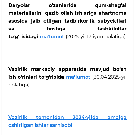
Daryolar o‘zanlarida qum-shag‘al
materiallarini qazib olish ishlariga shartnoma
asosida jalb etilgan tadbirkorlik subyektlari
va boshqa tashkilotlar
to‘g‘risidagi
ma’lumot
(2025-yil 17-iyun holatiga)
Vazirlik markaziy apparatida mavjud bo‘sh
ish o‘rinlari to‘g‘risida
ma’lumot
(30.04.2025-yil
holatiga)
Vazirlik tomonidan 2024-yilda amalga
oshirilgan ishlar sarhisobi