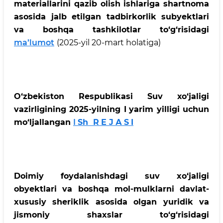
materiallarini qazib olish ishlariga shartnoma
asosida jalb etilgan tadbirkorlik subyektlari
va boshqa tashkilotlar to‘g‘risidagi
ma’lumot
(2025-yil 20-mart holatiga)
O‘zbеkistоn Rеspublikаsi Suv хo‘jаligi
vаzirligining 2025-yilning I
yarim yilligi uchun
mo‘ljаllаngаn
I
Sh
R
Е
J
А
S
I
Doimiy foydalanishdagi suv xo‘jaligi
obyektlari va boshqa mol-mulklarni davlat-
xususiy sheriklik asosida olgan yuridik va
jismoniy shaxslar to‘g‘risidagi