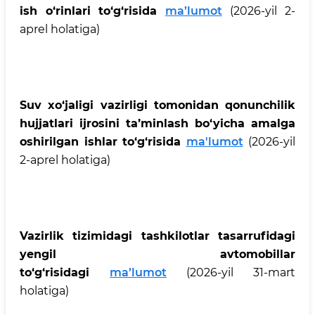
ish o‘rinlari to‘g‘risida
ma’lumot
(2026-yil 2-
aprel holatiga)
Suv xo‘jaligi vazirligi tomonidan qonunchilik
hujjatlari ijrosini ta’minlash bo‘yicha amalga
oshirilgan ishlar to‘g‘risida
ma'lumot
(2026-yil
2-aprel holatiga)
Vazirlik tizimidagi tashkilotlar tasarrufidagi
yengil avtomobillar
to‘g‘risidagi
ma’lumot
(2026-yil 31-mart
holatiga)