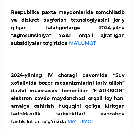
Respublika paxta maydonlarida tomchilatib
va diskret sug‘orish texnologiyasini joriy
qilgan talabgorlarga 2024-yilda
“Agrosubsidiya” YAAT orqali ajratilgan
subsidiyalar to‘g‘risida
MA’LUMOT
2024-yilning
IV choragi
davomida “Suv
xo‘jaligida bozor mexanizmlarini joriy
qilish”
davlat muassasasi tomonidan “E-AUKSION”
elektron savdo maydonchasi orqali loyihani
amalga oshirish huquqini qo‘lga kiritgan
tadbirkorlik subyektlari vaboshqa
tashkilotlar to‘g‘risida
MA’LUMOT