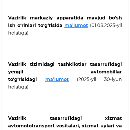
Vazirlik markaziy apparatida mavjud bo‘sh
ish o‘rinlari to‘g‘risida
ma’lumot
(01.08.2025-yil
holatiga)
Vazirlik tizimidagi tashkilotlar tasarrufidagi
yengil avtomobillar
to‘g‘risidagi
ma’lumot
(2025-yil 30-iyun
holatiga)
Vazirlik tasarrufidagi xizmat
avtomototransport vositalari, xizmat uylari va