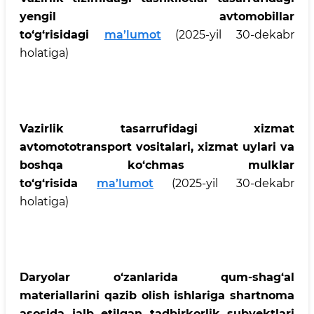
yengil avtomobillar
to‘g‘risidagi
ma’lumot
(2025-yil 30-dekabr
holatiga)
Vazirlik tasarrufidagi xizmat
avtomototransport vositalari, xizmat uylari va
boshqa ko‘chmas mulklar
to‘g‘risida
ma’lumot
(2025-yil 30-dekabr
holatiga)
Daryolar o‘zanlarida qum-shag‘al
materiallarini qazib olish ishlariga shartnoma
asosida jalb etilgan tadbirkorlik subyektlari