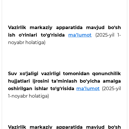
Vazirlik markaziy apparatida mavjud bo‘sh
ish o‘rinlari to‘g‘risida
ma’lumot
(2025-yil 1-
noyabr holatiga)
Suv xo‘jaligi vazirligi tomonidan qonunchilik
hujjatlari ijrosini ta’minlash bo‘yicha amalga
oshirilgan ishlar to‘g‘risida
ma’lumot
(2025-yil
1-noyabr holatiga)
Vazirlik markaziy apparatida mavjud bo‘sh