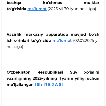
boshqa ko‘chmas mulklar
to‘g‘risida
ma’lumot
(2025-yil 30-iyun holatiga)
Vazirlik markaziy apparatida mavjud bo‘sh
ish o‘rinlari to‘g‘risida
ma’lumot
(02.07.2025-yil
holatiga)
O‘zbеkistоn Rеspublikаsi Suv хo‘jаligi
vаzirligining 2025-yilning II
yarim yilligi uchun
mo‘ljаllаngаn
I
Sh
R
Е
J
А
S
I