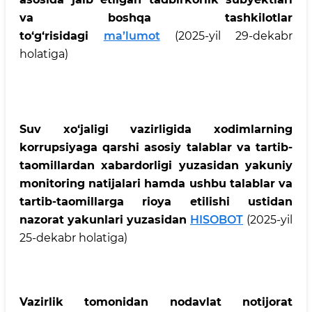
va boshqa tashkilotlar
to‘g‘risidagi
ma’lumot
(2025-yil 29-dekabr
holatiga)
Suv xo‘jaligi vazirligida xodimlarning
korrupsiyaga qarshi asosiy talablar va tartib-
taomillardan xabardorligi yuzasidan yakuniy
monitoring natijalari hamda ushbu talablar va
tartib-taomillarga rioya etilishi ustidan
nazorat yakunlari yuzasidan
HISOBOT
​
(2025-yil
25-dekabr holatiga)
Vazirlik tomonidan nodavlat notijorat