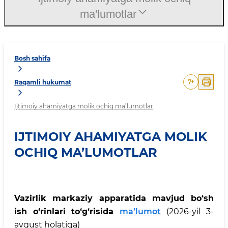
ma'lumotlar
Bosh sahifa
7
+
Raqamli hukumat
Ijtimoiy ahamiyatga molik ochiq ma’lumotlar
IJTIMOIY AHAMIYATGA MOLIK
OCHIQ MA’LUMOTLAR
Vazirlik markaziy apparatida mavjud bo‘sh
ish o‘rinlari to‘g‘risida
ma’lumot
(2026-yil 3-
avgust holatiga)