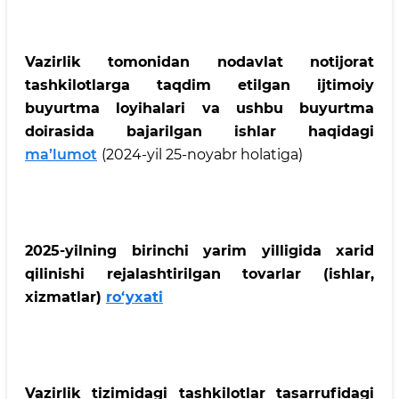
Vazirlik tomonidan nodavlat notijorat
tashkilotlarga taqdim etilgan ijtimoiy
buyurtma loyihalari va ushbu buyurtma
doirasida bajarilgan ishlar haqidagi
ma’lumot
(2024-yil 25-noyabr holatiga)
2025-yilning birinchi yarim yilligida xarid
qilinishi rejalashtirilgan tovarlar (ishlar,
xizmatlar)
ro‘yxati
Vazirlik tizimidagi tashkilotlar tasarrufidagi