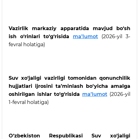
Vazirlik markaziy apparatida mavjud bo‘sh
ish o‘rinlari to‘g‘risida
ma’lumot
(2026-yil 3-
fevral holatiga)
Suv xo‘jaligi vazirligi tomonidan qonunchilik
hujjatlari ijrosini ta’minlash bo‘yicha amalga
oshirilgan ishlar to‘g‘risida
ma’lumot
(2026-yil
1-fevral holatiga)
O‘zbekiston Respublikasi Suv xo‘jaligi