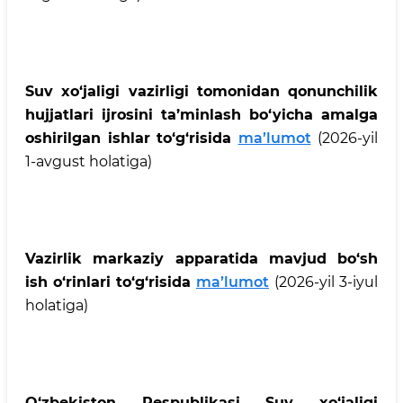
Suv xo‘jaligi vazirligi tomonidan qonunchilik
hujjatlari ijrosini ta’minlash bo‘yicha amalga
oshirilgan ishlar to‘g‘risida
ma’lumot
(2026-yil
1-avgust holatiga)
Vazirlik markaziy apparatida mavjud bo‘sh
ish o‘rinlari to‘g‘risida
ma’lumot
(2026-yil 3-iyul
holatiga)
O‘zbekiston Respublikasi Suv xo‘jaligi