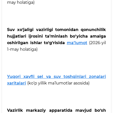
may holatiga)
Suv xo‘jaligi vazirligi tomonidan qonunchilik
hujjatlari ijrosini ta’minlash bo‘yicha amalga
oshirilgan ishlar to‘g‘risida
ma’lumot
(2026-yil
1-may holatiga)
Yuqori xavfli sel va suv toshqinlari zonalari
xaritalari
(ko‘p yillik ma’lumotlar asosida)
Vazirlik markaziy apparatida mavjud bo‘sh