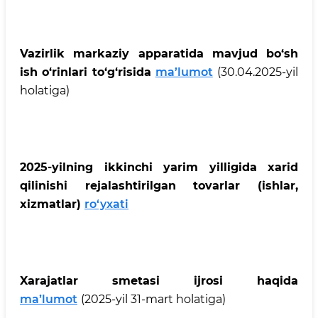
Vazirlik markaziy apparatida mavjud bo‘sh
ish o‘rinlari to‘g‘risida
ma’lumot
(30.04.2025-yil
holatiga)
2025-yilning ikkinchi yarim yilligida xarid
qilinishi rejalashtirilgan tovarlar (ishlar,
xizmatlar)
ro‘yxati
Xarajatlar smetasi ijrosi haqida
ma’lumot
(2025-yil 31-mart holatiga)