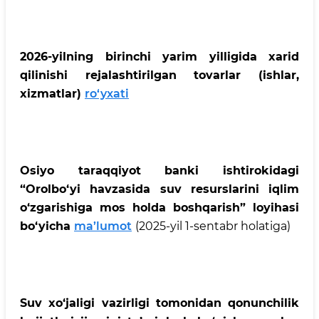
2026-yilning birinchi yarim yilligida xarid
qilinishi rejalashtirilgan tovarlar (ishlar,
xizmatlar)
ro‘yxati
Osiyo taraqqiyot banki ishtirokidagi
“Orolbo‘yi havzasida suv resurslarini iqlim
o‘zgarishiga mos holda boshqarish” loyihasi
bo‘yicha
ma’lumot
(2025-yil 1-sentabr holatiga)
Suv xo‘jaligi vazirligi tomonidan qonunchilik