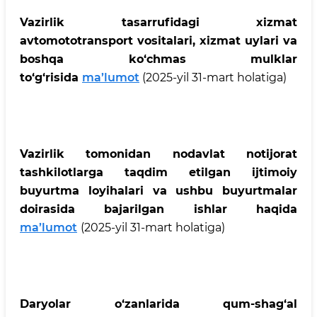
Vazirlik tasarrufidagi xizmat
avtomototransport vositalari, xizmat uylari va
boshqa ko‘chmas mulklar
to‘g‘risida
ma’lumot
(2025-yil 31-mart holatiga)
Vazirlik tomonidan nodavlat notijorat
tashkilotlarga taqdim etilgan ijtimoiy
buyurtma loyihalari va ushbu buyurtmalar
doirasida bajarilgan ishlar haqida
ma’lumot
(2025-yil 31-mart holatiga)
Daryolar o‘zanlarida qum-shag‘al