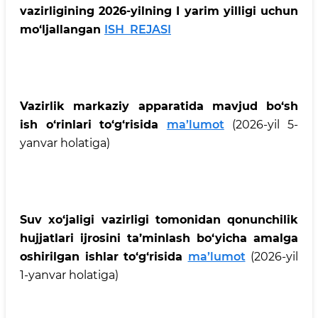
vazirligining 2026-yilning I yarim yilligi uchun
mo‘ljallangan
ISH REJASI
Vazirlik markaziy apparatida mavjud bo‘sh
ish o‘rinlari to‘g‘risida
ma’lumot
(2026-yil 5-
yanvar holatiga)
Suv xo‘jaligi vazirligi tomonidan qonunchilik
hujjatlari ijrosini ta’minlash bo‘yicha amalga
oshirilgan ishlar to‘g‘risida
ma’lumot
(2026-yil
1-yanvar holatiga)