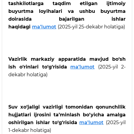
tashkilotlarga taqdim etilgan ijtimoiy
buyurtma loyihalari va ushbu buyurtma
doirasida bajarilgan ishlar
haqidagi
ma’lumot
(2025-yil 25-dekabr holatiga)
Vazirlik markaziy apparatida mavjud bo‘sh
ish o‘rinlari to‘g‘risida
ma’lumot
(2025-yil 2-
dekabr holatiga)
Suv xo‘jaligi vazirligi tomonidan qonunchilik
hujjatlari ijrosini ta’minlash bo‘yicha amalga
oshirilgan ishlar to‘g‘risida
ma’lumot
(2025-yil
1-dekabr holatiga)