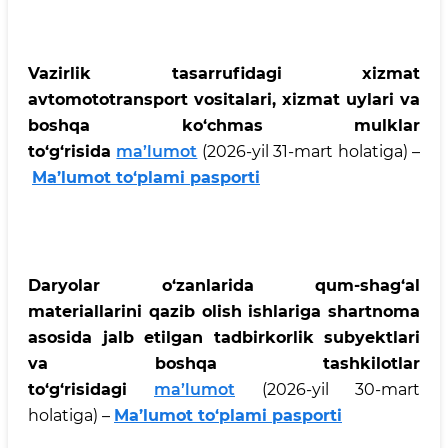
Vazirlik tasarrufidagi xizmat
avtomototransport vositalari, xizmat uylari va
boshqa ko‘chmas mulklar
to‘g‘risida
ma’lumot
(2026-yil 31-mart holatiga)
–
Ma’lumot to‘plami pasporti
Daryolar o‘zanlarida qum-shag‘al
materiallarini qazib olish ishlariga shartnoma
asosida jalb etilgan tadbirkorlik subyektlari
va boshqa tashkilotlar
to‘g‘risidagi
ma’lumot
(2026-yil 30-mart
holatiga)
–
Ma’lumot to‘plami pasporti