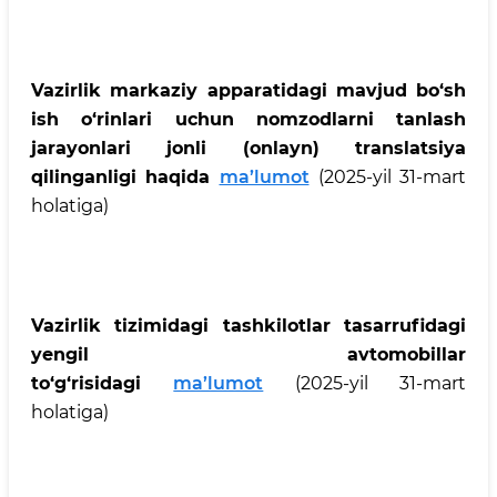
Vazirlik markaziy apparatidagi mavjud bo‘sh
ish o‘rinlari uchun nomzodlarni tanlash
jarayonlari jonli (onlayn) translatsiya
qilinganligi haqida
ma’lumot
(2025-yil 31-mart
holatiga)
Vazirlik tizimidagi tashkilotlar tasarrufidagi
yengil avtomobillar
to‘g‘risidagi
ma’lumot
(2025-yil 31-mart
holatiga)