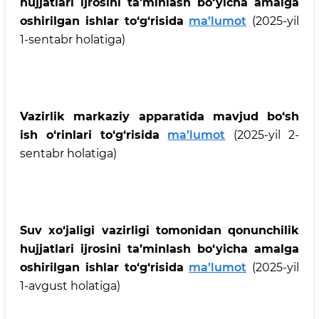
hujjatlari ijrosini ta’minlash bo‘yicha amalga
oshirilgan ishlar to‘g‘risida
ma’lumot
(2025-yil
1-sentabr holatiga)
Vazirlik markaziy apparatida mavjud bo‘sh
ish o‘rinlari to‘g‘risida
ma’lumot
(2025-yil 2-
sentabr holatiga)
Suv xo‘jaligi vazirligi tomonidan qonunchilik
hujjatlari ijrosini ta’minlash bo‘yicha amalga
oshirilgan ishlar to‘g‘risida
ma’lumot
(2025-yil
1-avgust holatiga)