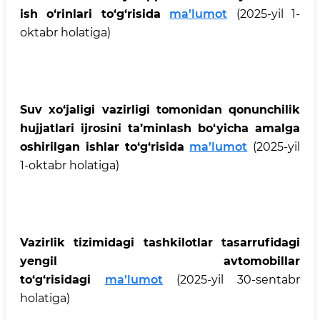
ish o‘rinlari to‘g‘risida
ma’lumot
(2025-yil 1-
oktabr holatiga)
Suv xo‘jaligi vazirligi tomonidan qonunchilik
hujjatlari ijrosini ta’minlash bo‘yicha amalga
oshirilgan ishlar to‘g‘risida
ma’lumot
(2025-yil
1-oktabr holatiga)
Vazirlik tizimidagi tashkilotlar tasarrufidagi
yengil avtomobillar
to‘g‘risidagi
ma’lumot
(2025-yil 30-sentabr
holatiga)