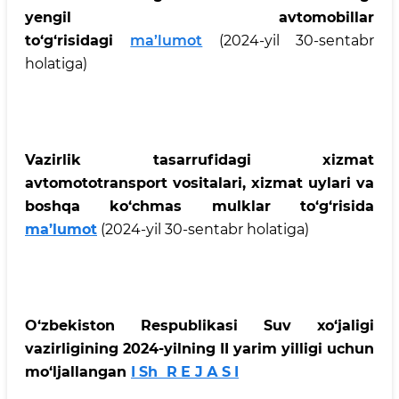
yengil avtomobillar
to‘g‘risidagi
ma’lumot
(2024-yil 30-sentabr
holatiga)
Vazirlik tasarrufidagi xizmat
avtomototransport vositalari, xizmat uylari va
boshqa ko‘chmas mulklar to‘g‘risida
ma’lumot
(2024-yil 30-sentabr holatiga)
O‘zbеkistоn Rеspublikаsi Suv хo‘jаligi
vаzirligining 2024-yilning II
yarim yilligi uchun
mo‘ljаllаngаn
I
Sh
R
Е
J
А
S
I