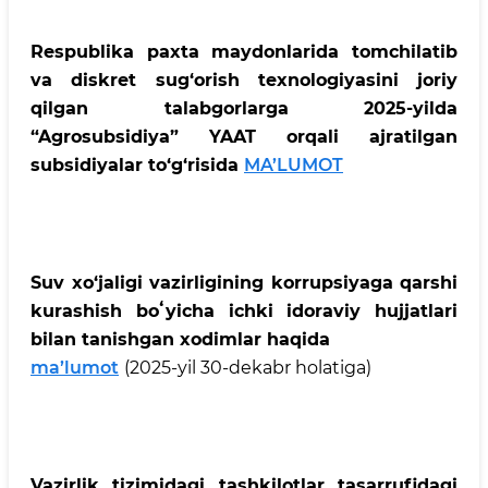
Respublika paxta maydonlarida tomchilatib
va diskret sug‘orish texnologiyasini joriy
qilgan talabgorlarga 2025-yilda
“Agrosubsidiya” YAAT orqali ajratilgan
subsidiyalar to‘g‘risida
MA’LUMOT
Suv xo‘jaligi vazirligining korrupsiyaga qarshi
kurashish boʻyicha ichki idoraviy hujjatlari
bilan tanishgan xodimlar haqida
ma’lumot
(2025-yil 30-dekabr holatiga)
Vazirlik tizimidagi tashkilotlar tasarrufidagi