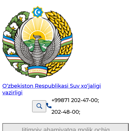
O‘zbekiston Respublikasi Suv хo‘jaligi
vazirligi
+99871 202-47-00
;
202-48-00
;
Ijtimoiy ahamiyatga molik ochiq