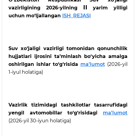
II
vazirligining 2026-yilning
yarim yilligi
uchun mo‘ljallangan
ISH REJASI
Suv xo‘jaligi vazirligi tomonidan qonunchilik
hujjatlari ijrosini ta’minlash bo‘yicha amalga
oshirilgan ishlar to‘g‘risida
ma’lumot
(2026-yil
1-iyul holatiga)
Vazirlik tizimidagi tashkilotlar tasarrufidagi
yengil avtomobillar to‘g‘risidagi
ma’lumot
(2026-yil 30-iyun holatiga)