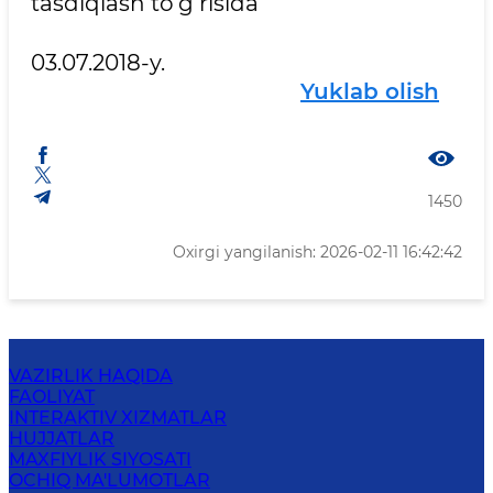
tasdiqlash to‘g‘risida
03.07.2018-y.
Yuklab olish
1450
Oxirgi yangilanish: 2026-02-11 16:42:42
VAZIRLIK HAQIDA
FAOLIYAT
INTERAKTIV XIZMATLAR
HUJJATLAR
MAXFIYLIK SIYOSATI
OCHIQ MA'LUMOTLAR