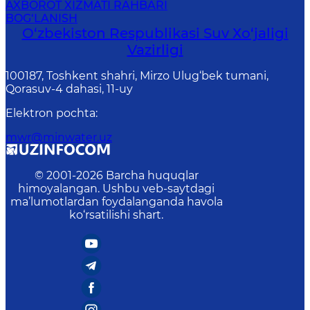
AXBOROT XIZMATI RAHBARI
BOG‘LANISH
O‘zbekiston Respublikasi Suv Хo‘jaligi
Vazirligi
100187, Toshkent shahri, Mirzo Ulug‘bek tumani,
Qorasuv-4 dahasi, 11-uy
Elektron pochta
:
mwr@minwater.uz
© 2001-
2026
Barcha huquqlar
himoyalangan. Ushbu veb-saytdagi
ma’lumotlardan foydalanganda havola
ko‘rsatilishi shart.