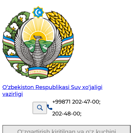
O‘zbekiston Respublikasi Suv хo‘jaligi
vazirligi
+99871 202-47-00
;
202-48-00
;
O‘zgartirish kiritilgan va o‘z kuchini