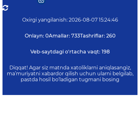
Oxirgi yangilanish
:
2026-08-07 15:24:46
Onlayn:
0
Amallar:
733
Tashriflar:
260
Veb-saytdagi o‘rtacha vaqt:
198
Diqqat! Agar siz matnda xatoliklarni aniqlasangiz,
ma’muriyatni xabardor qilish uchun ularni belgilab,
pastda hosil bo‘ladigan tugmani bosing