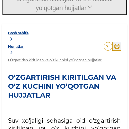
yo‘qotgan hujjatlar
Bosh sahifa
7
+
Hujjatlar
O‘zgartirish kiritilgan va o‘z kuchini yo‘qotgan hujjatlar
O‘ZGARTIRISH KIRITILGAN VA
O‘Z KUCHINI YO‘QOTGAN
HUJJATLAR
Suv xo‘jaligi sohasiga oid o‘zgartirish
kiritilgan va o‘z kuchini yo‘qotgan