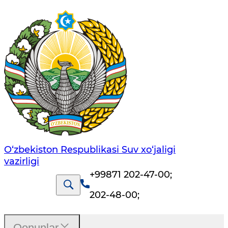
O‘zbekiston Respublikasi Suv хo‘jaligi
vazirligi
+99871 202-47-00
;
202-48-00
;
Qonunlar