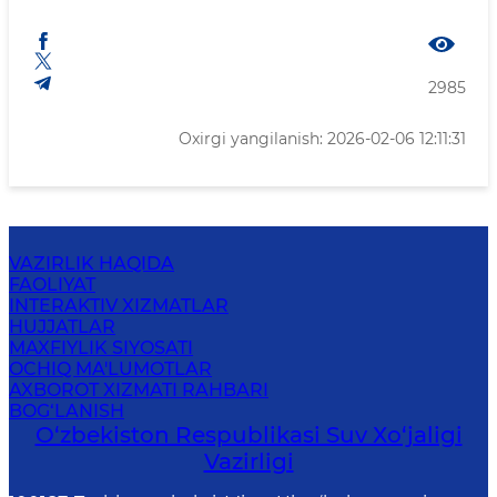
2985
Oxirgi yangilanish: 2026-02-06 12:11:31
VAZIRLIK HAQIDA
FAOLIYAT
INTERAKTIV XIZMATLAR
HUJJATLAR
MAXFIYLIK SIYOSATI
OCHIQ MA'LUMOTLAR
AXBOROT XIZMATI RAHBARI
BOG‘LANISH
O‘zbekiston Respublikasi Suv Хo‘jaligi
Vazirligi