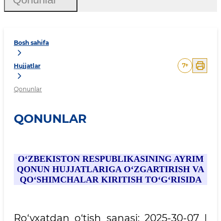
Bosh sahifa
7
+
Hujjatlar
Qonunlar
QONUNLAR
O‘ZBEKISTON RESPUBLIKASINING AYRIM
QONUN HUJJATLARIGA O‘ZGARTIRISH VA
QO‘SHIMCHALAR KIRITISH TO‘G‘RISIDA
Ro‘yxatdan o‘tish sanasi: 2025-30-07 |