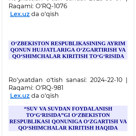
Raqami: O‘RQ-1076
Lex.uz
da o‘qish
O‘ZBEKISTON RESPUBLIKASINING AYRIM
QONUN HUJJATLARIGA O‘ZGARTIRISH VA
QO‘SHIMCHALAR KIRITISH TO‘G‘RISIDA
Ro‘yxatdan o‘tish sanasi: 2024-22-10 |
Raqami: O‘RQ-981
Lex.uz
da o‘qish
“SUV VA SUVDAN FOYDALANISH
TO‘G‘RISIDA”GI O‘ZBEKISTON
RESPUBLIKASI QONUNIGA O‘ZGARTISH VA
QO‘SHIMCHALAR KIRITISH HAQIDA