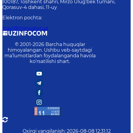
100187, Toshkent shahri, Mirzo Ulug‘bek tumani,
Qorasuv-4 dahasi, 11-uy
Elektron pochta
:
mwr@minwater.uz
© 2001-
2026
Barcha huquqlar
himoyalangan. Ushbu veb-saytdagi
ma’lumotlardan foydalanganda havola
ko‘rsatilishi shart.
Oxirgi yangilanish
:
2026-08-08 12:31:12