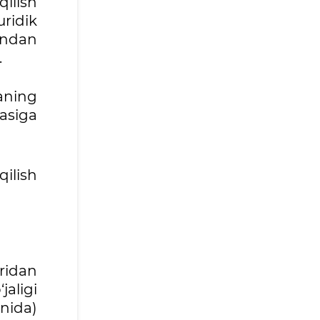
qilish
ridik
undan
.
aning
asiga
ilish
aridan
jaligi
anida)