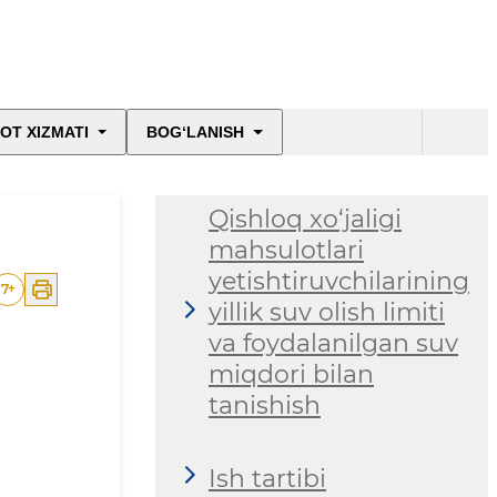
OT XIZMATI
BOG‘LANISH
Qishloq xo‘jaligi
mahsulotlari
yetishtiruvchilarining
7
+
yillik suv olish limiti
va foydalanilgan suv
miqdori bilan
tanishish
Ish tartibi