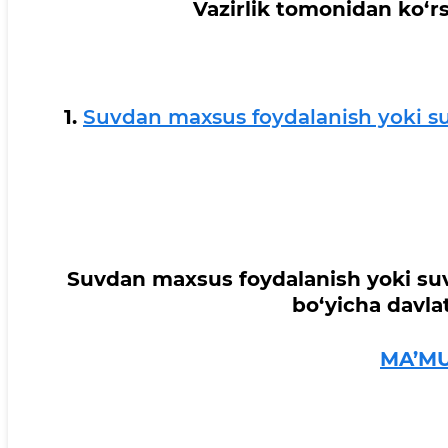
Vazirlik tomonidan ko‘rs
1.
Suvdan maxsus foydalanish yoki su
Suvdan maxsus foydalanish yoki suv
bo‘yicha davla
MA’MU