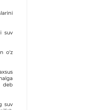
arini
i suv
n o‘z
axsus
amalga
r deb
g suv