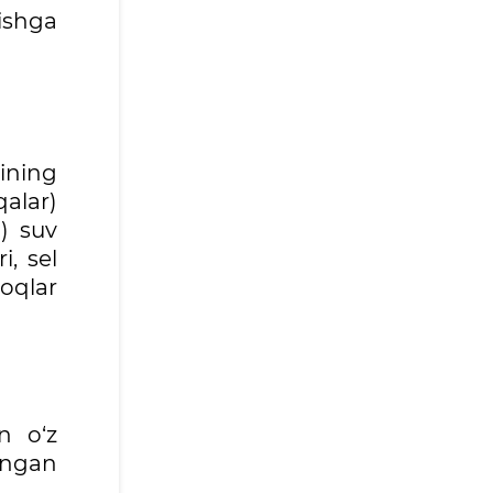
ishga
ining
qalar)
) suv
i, sel
loqlar
n o‘z
angan