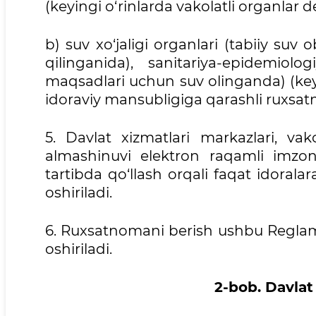
(keyingi o‘rinlarda vakolatli organlar 
b) suv xo‘jaligi organlari (tabiiy suv 
qilinganida), sanitariya-epidemiolo
maqsadlari uchun suv olinganda) (keyi
idoraviy mansubligiga qarashli ruxsat
5. Davlat xizmatlari markazlari, vak
almashinuvi elektron raqamli imzoni
tartibda qo‘llash orqali faqat idoral
oshiriladi.
6. Ruxsatnomani berish ushbu Regla
oshiriladi.
2-bob. Davlat 