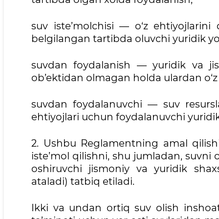
suv iste’molchisi — o‘z ehtiyojlarin
belgilangan tartibda oluvchi yuridik yo
suvdan foydalanish — yuridik va ji
ob’ektidan olmagan holda ulardan o‘z 
suvdan foydalanuvchi — suv resursl
ehtiyojlari uchun foydalanuvchi yuridik
2. Ushbu Reglamentning amal qilish
iste’mol qilishni, shu jumladan, suvni
oshiruvchi jismoniy va yuridik shaxs
ataladi) tatbiq etiladi.
Ikki va undan ortiq suv olish inshoa