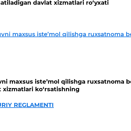
atiladigan davlat xizmatlari ro‘yxati
vni maxsus iste’mol qilishga ruxsatnoma b
ni maxsus iste’mol qilishga ruxsatnoma b
t xizmatlari ko‘rsatishning
RIY REGLAMENTI