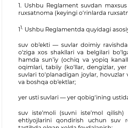
1. Ushbu Reglament suvdan maxsus f
ruxsatnoma (keyingi o‘rinlarda ruxsatn
1.
1
Ushbu Reglamentda quyidagi asosiy
suv ob’ekti — suvlar doimiy ravishda
o‘ziga xos shakllari va belgilari bo‘lg
hamda sun’iy (ochiq va yopiq kanalla
oqimlari, tabiiy (ko‘llar, dengizlar, y
suvlari to‘planadigan joylar, hovuzlar
va boshqa ob’ektlar;
yer usti suvlari — yer qobig‘ining ustid
suv iste’moli (suvni iste’mol qilis
ehtiyojlarini qondirish uchun suv r
tartibda olgan xolda foydalanish;