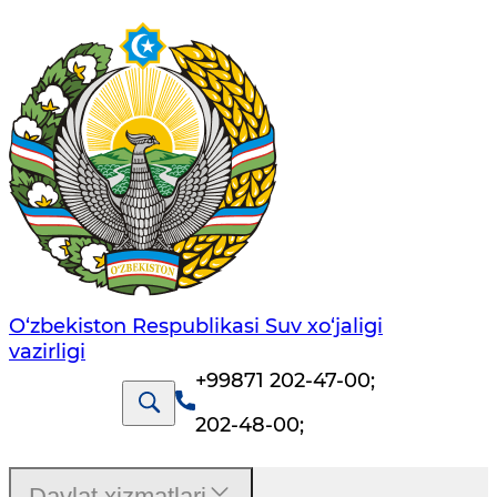
O‘zbekiston Respublikasi Suv хo‘jaligi
vazirligi
+99871 202-47-00
;
202-48-00
;
Davlat xizmatlari