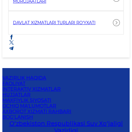
MUROJAATLARI
DAVLAT XIZMATLARI TURLARI RO‘YXATI
VAZIRLIK HAQIDA
FAOLIYAT
INTERAKTIV XIZMATLAR
HUJJATLAR
MAXFIYLIK SIYOSATI
OCHIQ MA'LUMOTLAR
AXBOROT XIZMATI RAHBARI
BOG‘LANISH
O‘zbekiston Respublikasi Suv Хo‘jaligi
Vazirligi