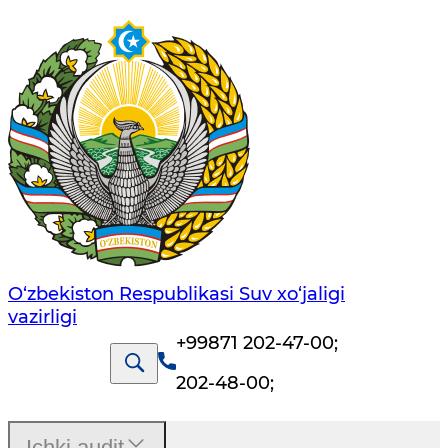
O‘zbekiston Respublikasi Suv хo‘jaligi
vazirligi
+99871 202-47-00
;
202-48-00
;
Ichki audit