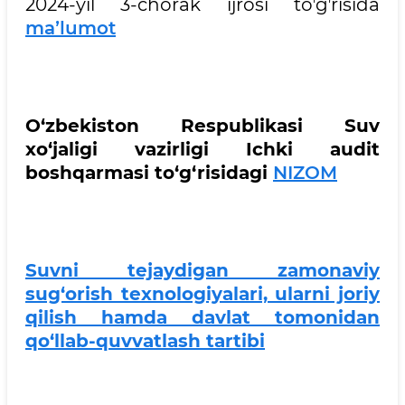
2024-yil 3-chorak ijrosi toʼgʼrisida
maʼlumot
O‘zbekiston Respublikasi Suv
xo‘jaligi vazirligi Ichki audit
b
o
shqarmasi to‘g‘risidagi
NIZOM
Suvni tejaydigan zamonaviy
sug‘orish texnologiyalari, ularni joriy
qilish hamda davlat tomonidan
qo‘llab-quvvatlash tartibi