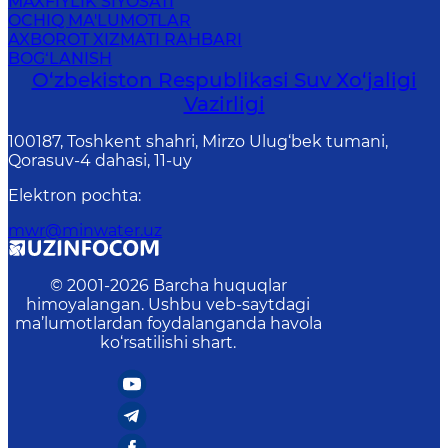
MAXFIYLIK SIYOSATI
OCHIQ MA'LUMOTLAR
AXBOROT XIZMATI RAHBARI
BOG‘LANISH
O‘zbekiston Respublikasi Suv Хo‘jaligi
Vazirligi
100187, Toshkent shahri, Mirzo Ulug‘bek tumani,
Qorasuv-4 dahasi, 11-uy
Elektron pochta
:
mwr@minwater.uz
© 2001-
2026
Barcha huquqlar
himoyalangan. Ushbu veb-saytdagi
ma’lumotlardan foydalanganda havola
ko‘rsatilishi shart.