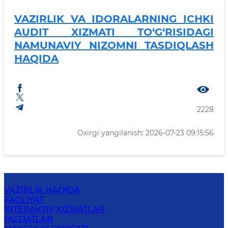
VAZIRLIK VA IDORALARNING ICHKI
AUDIT XIZMATI TO‘G‘RISIDAGI
NAMUNAVIY NIZOMNI TASDIQLASH
HAQIDA
2228
Oxirgi yangilanish: 2026-07-23 09:15:56
VAZIRLIK HAQIDA
FAOLIYAT
INTERAKTIV XIZMATLAR
HUJJATLAR