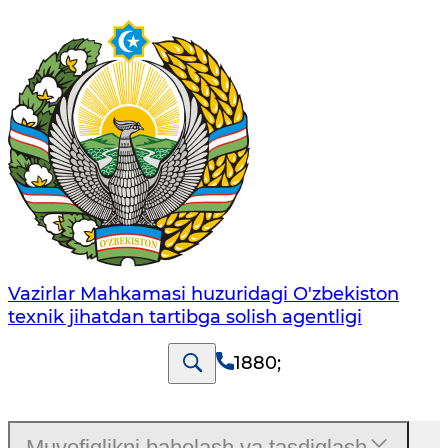
Vazirlar Mahkamasi huzuridagi O'zbekiston
texnik jihatdan tartibga solish agentligi
1880
;
Muvofiqlikni baholash va tasdiqlash