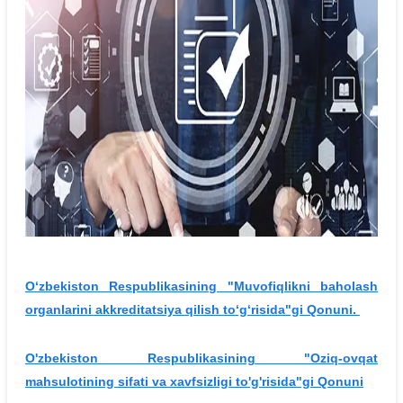
O‘zbekiston Respublikasining "Muvofiqlikni baholash
organlarini akkreditatsiya qilish to‘g‘risida"gi Qonuni.
O'zbekiston Respublikasining "Oziq-ovqat
mahsulotining sifati va xavfsizligi to'g'risida"gi Qonuni