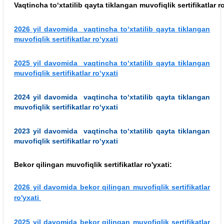
Vaqtincha
to‘xtatilib
qayta
tiklangan
muvofiqlik
sertifikatlar
r
2026 yil davomida vaqtincha to‘xtatilib qayta tiklangan
muvofiqlik sertifikatlar ro‘yxati
2025 yil davomida vaqtincha to‘xtatilib qayta tiklangan
muvofiqlik sertifikatlar ro‘yxati
2024 yil davomida vaqtincha to‘xtatilib qayta tiklangan
muvofiqlik sertifikatlar ro‘yxati
2023 yil davomida vaqtincha to‘xtatilib qayta tiklangan
muvofiqlik sertifikatlar ro‘yxati
Bekor qilingan muvofiqlik sertifikatlar ro'yxati:
2026 yil davomida bekor qilingan muvofiqlik sertifikatlar
ro'yxati
2025 yil davomida bekor qilingan muvofiqlik sertifikatlar