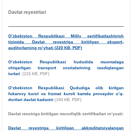
Davlat reyestrlari
O’zbekiston Respublikasi Milliy sertifikatlashtirish
tizimida Davlat reyestriga kiritilgan ekspert-
auditorlarning ro’yhati (220 KB, PDF)
O‘zbekiston Respublikasi hududida muomalaga
chiqarilgan transport vositalarining tasdiqlangan
turlari
(215 KB, PDF)
O’zbekiston Respublikasi Qududiga olib kirilgan
fukarovy kurol va hizmat kuroli kamda provayder o’q-
dorilari davlat kadastri
(150 KB, PDF)
Davlat reestriga kiritilgan muvofiqlik sertifikatlari ro’yxati:
Davlat reyestriga kiritilgan akkreditatsiyalangan