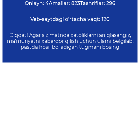
Onlayn:
4
Amallar:
823
Tashriflar:
296
Veb-saytdagi o‘rtacha vaqt:
120
Diqqat! Agar siz matnda xatoliklarni aniqlasangiz,
ma’muriyatni xabardor qilish uchun ularni belgilab,
pastda hosil bo‘ladigan tugmani bosing