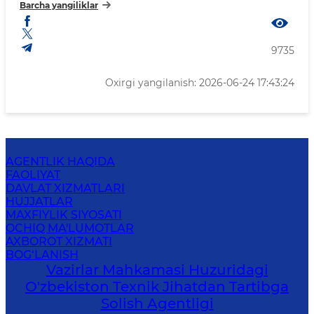
Barcha yangiliklar
9735
Oxirgi yangilanish: 2026-06-24 17:43:24
AGENTLIK HAQIDA
FAOLIYAT
DAVLAT XIZMATLARI
HUJJATLAR
MAXFIYLIK SIYOSATI
OCHIQ MA'LUMOTLAR
AXBOROT XIZMATI
BOG‘LANISH
Vazirlar Mahkamasi Huzuridagi
O'zbekiston Texnik Jihatdan Tartibga
Solish Agentligi