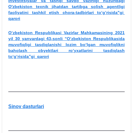
Investitsiyalar va tashqi savdo vazirligi huzuridagi
O'zbekiston texnik jihatdan tartibga solish agentligi
faoliyatini tashkil etish chora-tadbirlari to‘g‘risida"gi
qarori
O‘zbekiston Respublikasi Vazirlar Mahkamasining 2021
yil 30 yanvardagi 43-sonli “O‘zbekiston Respublikasida
muvofiqligi tasdiqlanishi lozim bo‘lgan muvofiqlikni
baholash obyektlari ro‘yxatlarini tasdiqlash
to‘g‘risida”gi qarori
Sinov dasturlari