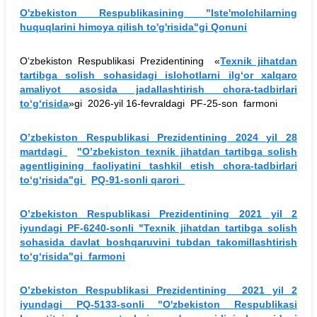
O'zbekiston Respublikasining "Iste'molchilarning
huquqlarini himoya qilish to'g'risida"gi Qonuni
Oʻzbekiston Respublikasi Prezidentining «
Texnik jihatdan
tartibga solish sohasidagi islohotlarni ilgʻor xalqaro
amaliyot asosida jadallashtirish chora-tadbirlari
toʻgʻrisida
»gi 2026-yil 16-fevraldagi PF-25-son farmoni
O’zbekiston Respublikasi Prezidentining 2024 yil 28
martdagi
"O’zbekiston texnik jihatdan tartibga solish
agentligining faoliyatini tashkil etish chora-tadbirlari
to‘g‘risida"gi
PQ-91-sonli qarori
O’zbekiston Respublikasi Prezidentining 2021 yil 2
iyundagi PF-6240-sonli "Texnik jihatdan tartibga solish
sohasida davlat boshqaruvini tubdan takomillashtirish
to‘g‘risida"gi farmoni
O’zbekiston Respublikasi Prezidentining 2021 yil 2
iyundagi PQ-5133-sonli "O'zbekiston Respublikasi