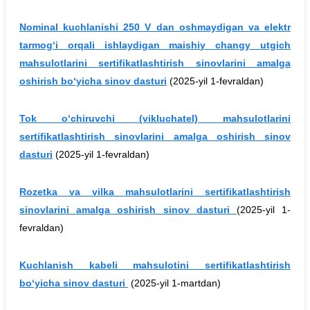
Nominal kuchlanishi 250 V dan oshmaydigan va elektr
tarmog‘i orqali ishlaydigan maishiy changy utgich
mahsulotlarini sertifikatlashtirish sinovlarini amalga
oshirish bo‘yicha sinov dasturi
(2025-yil 1-fevraldan)
Tok o‘chiruvchi (vikluchatel) mahsulotlarini
sertifikatlashtirish sinovlarini amalga oshirish sinov
dasturi
(2025-yil 1-fevraldan)
Rozetka va vilka mahsulotlarini sertifikatlashtirish
sinovlarini amalga oshirish sinov dasturi
(2025-yil 1-
fevraldan)
Kuchlanish kabeli mahsulotini sertifikatlashtirish
bo‘yicha sinov dasturi
(2025-yil 1-martdan)