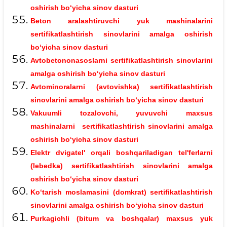
oshirish bo‘yicha sinov dasturi
Beton aralashtiruvchi yuk mashinalarini
sertifikatlashtirish sinovlarini amalga oshirish
bo‘yicha sinov dasturi
Avtobetononasoslarni sertifikatlashtirish sinovlarini
amalga oshirish bo‘yicha sinov dasturi
Avtominoralarni (avtovishka) sertifikatlashtirish
sinovlarini amalga oshirish bo‘yicha sinov dasturi
Vakuumli tozalovchi, yuvuvchi maxsus
mashinalarni sertifikatlashtirish sinovlarini amalga
oshirish bo‘yicha sinov dasturi
Elektr dvigatel' orqali boshqariladigan tel'ferlarni
(lebedka) sertifikatlashtirish sinovlarini amalga
oshirish bo‘yicha sinov dasturi
Ko‘tarish moslamasini (domkrat) sertifikatlashtirish
sinovlarini amalga oshirish bo‘yicha sinov dasturi
Purkagichli (bitum va boshqalar) maxsus yuk