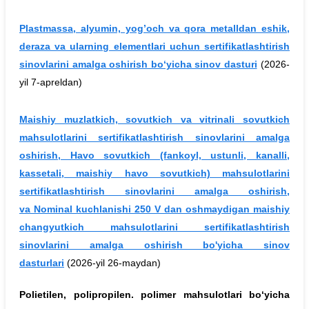
Plastmassa, alyumin, yog’och va qora metalldan eshik,
deraza va ularning elementlari uchun sertifikatlashtirish
sinovlarini amalga oshirish bo‘yicha sinov dasturi
(2026-
yil 7-apreldan)
Maishiy muzlatkich, sovutkich va vitrinali sovutkich
mahsulotlarini sertifikatlashtirish sinovlarini amalga
oshirish, Havo sovutkich (fankoyl, ustunli, kanalli,
kassetali, maishiy havo sovutkich) mahsulotlarini
sertifikatlashtirish sinovlarini amalga oshirish,
va Nominal kuchlanishi 250 V dan oshmaydigan maishiy
changyutkich mahsulotlarini sertifikatlashtirish
sinovlarini amalga oshirish bo'yicha sinov
dasturlari
(2026-yil 26-maydan)
Polietilen, polipropilen. polimer mahsulotlari bo‘yicha