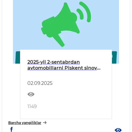
2025-yil 2-sentabrdan
avtomobillarni Piskent sinov
majmuasida sinovlardan
o‘tkazish amaliyoti to‘xtatiladi
02.09.2025
1149
Barcha yangiliklar