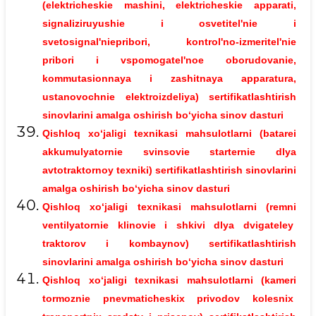
(elektricheskie mashini, elektricheskie apparati,
signaliziruyushie i osvetitel'nie i
svetosignal'niepribori, kontrol'no-izmeritel'nie
pribori i vspomogatel'noe oborudovanie,
kommutasionnaya i zashitnaya apparatura,
ustanovochnie elektroizdeliya) sertifikatlashtirish
sinovlarini amalga oshirish bo‘yicha sinov dasturi
Qishloq xo‘jaligi texnikasi mahsulotlarni (batarei
akkumulyatornie svinsovie starternie dlya
avtotraktornoy texniki) sertifikatlashtirish sinovlarini
amalga oshirish bo‘yicha sinov dasturi
Qishloq xo‘jaligi texnikasi mahsulotlarni (remni
ventilyatornie klinovie i shkivi dlya dvigateley
traktorov i kombaynov) sertifikatlashtirish
sinovlarini amalga oshirish bo‘yicha sinov dasturi
Qishloq xo‘jaligi texnikasi mahsulotlarni (kameri
tormoznie pnevmaticheskix privodov kolesnix