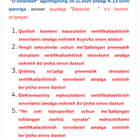
"O’zstandart" agentligining 20.11.2020 yildagi K-13-sonli
qaroriga
asosan
quyidagi
"
Dasturlar ...
"
o‘z kuchini
yo‘qotgan:
Qurilish tsement maxsulotini sertifikatlashtirish
sinovlarini amalga oshirish buyicha sinov dasturi
Yengil avtoulovlar uchun mo‘ljallangan pnevmatik
shinalarni sertifikatlashtirish sinovlarini amalga
oshirish bo‘yicha sinov dasturi
Qishloq xo‘jaligi pnevmatik shinalarni
sertifikatlashtirish sinovlarini amalga oshirish
bo‘yicha sinov dasturi
Elektromaishiy mahsulotlarni sertifikatlashtirish
sinovlarini amalga oshirish bo‘yicha sinov dasturi
“Yer usti transportlari uchun mo‘ljallangan
toblangan xavfsiz oynalar” mahsulotlarini
sertifikatlashtirish sinovlarini amalga oshirish
bo‘yicha sinov dasturi