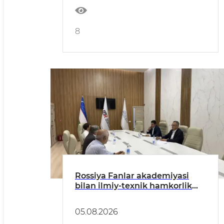
8
Rossiya Fanlar akademiyasi
bilan ilmiy-texnik hamkorlik
istiqbollari muhokama qilindi
05.08.2026