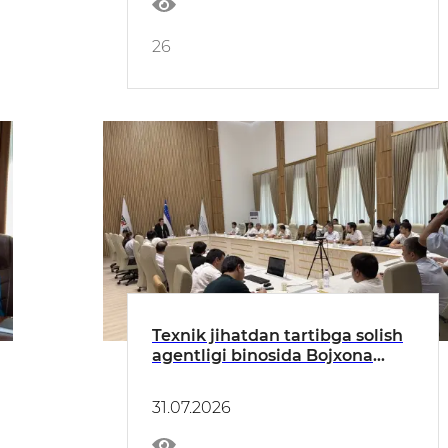
26
Texnik jihatdan tartibga solish
agentligi binosida Bojxona
qo‘mitasi bilan hamkorlikda
mahsulotlarning muvofiqligini
31.07.2026
baholash faoliyati bilan
shug‘ullanuvchi tadbirkorlik