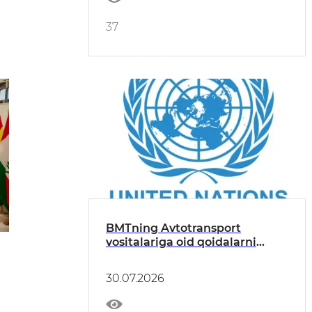
sub’yektlari ishtirokida ochiq
muloqot
37
BMTning Avtotransport
vositalariga oid qoidalarni
uyg‘unlashtirish bo‘yicha
uchrashuv bo'lib o'tdi
30.07.2026