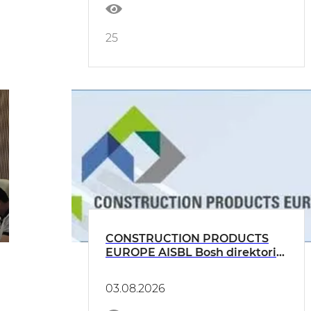
25
CONSTRUCTION PRODUCTS
EUROPE AISBL Bosh direktori
Christophe Sykes bilan onlayn
uchrashuv o‘tkazildi
03.08.2026