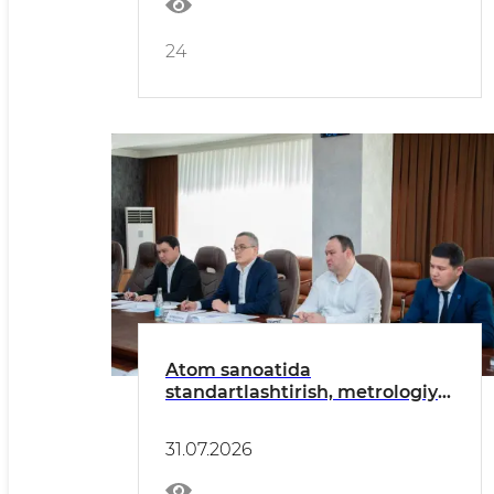
24
Atom sanoatida
standartlashtirish, metrologiya
va sertifikatlashtirish tizimini
rivojlantirish bo‘yicha ishchi
31.07.2026
yig‘ilish bo‘lib o‘tdi