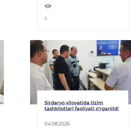
6
Sirdaryo viloyatida tizim
tashkilotlari faoliyati o‘rganildi
04.08.2026