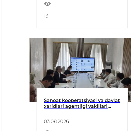
13
Sanoat kooperatsiyasi va davlat
xaridlari agentligi vakillari
bilan uchrashuv bo‘lib o‘tdi
03.08.2026