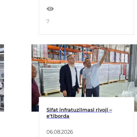
7
Sifat infratuzilmasi rivoji –
e’tiborda
06.08.2026