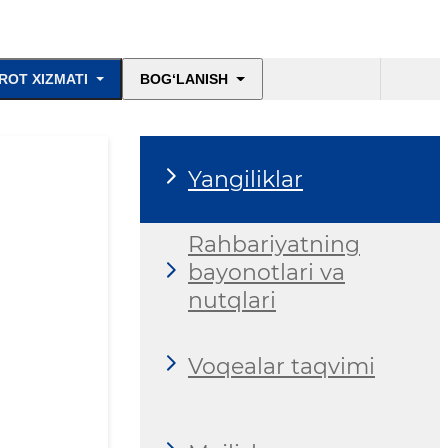
ROT XIZMATI
BOG‘LANISH
Yangiliklar
Rahbariyatning
bayonotlari va
nutqlari
Voqealar taqvimi