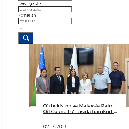
Davr gacha
Yo‘nalish
O‘zbekiston va Malaysia Palm
Oil Council o‘rtasida hamkorlik
istiqbollari muhokama qilindi
07.08.2026