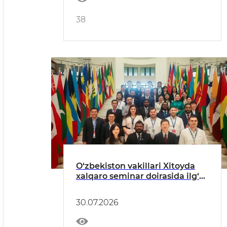
38
O‘zbekiston vakillari Xitoyda
xalqaro seminar doirasida ilg‘or
tajribalarni o‘rganmoqda
30.07.2026